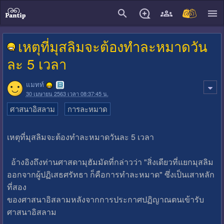
close
เหตุที่มุสลิมจะต้องทำละหมาดวัน
ละ 5 เวลา
แมทท์
30 เมษายน 2563 เวลา 08:37:45 น.
ศาสนาอิสลาม
การละหมาด
เหตุที่มุสลิมจะต้องทำละหมาดวันละ 5 เวลา
อ้างอิงถึงท่านศาสดามุฮัมมัดที่กล่าวว่า "สิ่งเดียวที่แยกมุสลิม
ออกจากผู้ปฏิเสธศรัทธา ก็คือการทำละหมาด" ซึ่งเป็นเสาหลัก
ที่สอง
ของศาสนาอิสลามหลังจากการประกาศปฏิญาณตนเข้ารับ
ศาสนาอิสลาม