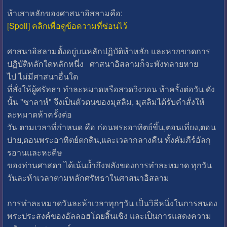
ห้าเสาหลักของศาสนาอิสลามคือ:
[Spoil] คลิกเพื่อดูข้อความที่ซ่อนไว้
ศาสนาอิสลามตั้งอยู่บนหลักปฏิบัติห้าหลัก และหากขาดการ
ปฏิบัติหลักใดหลักหนึ่ง ศาสนาอิสลามก็จะพังทลายหาย
ไป ไม่มีศาสนาอื่นใด
ที่สั่งให้ผู้ศรัทธา ทำละหมาดหรือสวดวิงวอน ห้าครั้งต่อวัน ดัง
นั้น "ซาลาห์" จึงเป็นตัวตนของมุสลิม, มุสลิมได้รับคำสั่งให้
ละหมาดห้าครั้งต่อ
วัน ตามเวลาที่กำหนด คือ ก่อนพระอาทิตย์ขึ้น,ตอนเที่ยง,ตอน
บ่าย,ตอนพระอาทิตย์ตกดิน,และเวลากลางคืน ทั้งคัมภีร์อัลกุ
รอานและหะดีษ
ของท่านศาสดา ได้เน้นย้ำถึงพลังของการทำละหมาด ทุกวัน
วันละห้าเวลาตามหลักศรัทธาในศาสนาอิสลาม
การทำละหมาดวันละห้าเวลาทุกๆวัน เป็นวิธีหนึ่งในการสนอง
พระประสงค์ของอัลลอฮโดยสิ้นเชิง และเป็นการแสดงความ