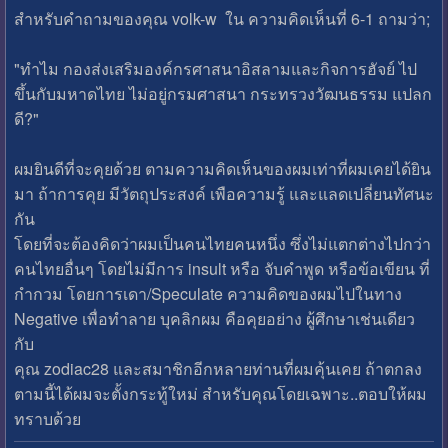
สำหรับคำถามของคุณ volk-w ใน ความคิดเห็นที่ 6-1 ถามว่า;
"ทำไม กองส่งเสริมองค์กรศาสนาอิสลามและกิจการฮัจย์ ไป
ขึ้นกับมหาดไทย ไม่อยู่กรมศาสนา กระทรวงวัฒนธรรม แปลก
ดี?"
ผมยินดีที่จะคุยด้วย ตามความคิดเห็นของผมเท่าที่ผมเคยได้ยิน
มา ถ้าการคุย มีวัตถุประสงค์ เพือความรู้ และแลดเปลี่ยนทัศนะ
กัน
โดยที่จะต้องคิดว่าผมเป็นคนไทยคนหนึ่ง ซึ่งไม่แตกต่างไปกว่า
คนไทยอื่นๆ โดยไม่มีการ insult หรือ จับคำพูด หรือข้อเขียน ที่
กำกวม โดยการเดา/Speculate ความคิดของผมไปในทาง
Negative เพื่อทำลาย บุคลิกผม คือคุยอย่าง ผู้ศึกษาเช่นเดียว
กับ
คุณ zodiac28 และสมาชิกอีกหลายท่านที่ผมคุ้นเคย ถ้าตกลง
ตามนี้ได้ผมจะตั้งกระทู้ใหม่ สำหรับคุณโดยเฉพาะ..ตอบให้ผม
ทราบด้วย