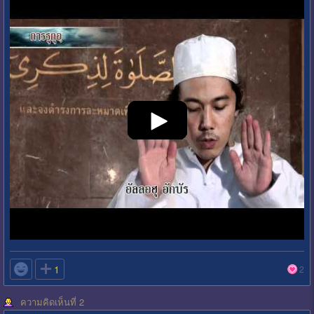

1
2
ความคิดเห็นที่ 2