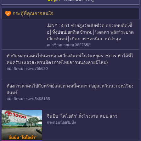
กระทู้ที่คุณอาจสนใจ
JJNY : 4in1 ชายสูงวัยเสียชีวิต ตรวจพบติดเชื้
อ│ทิ้งปชป.ยกทีมเข้าพท.│"เดลตา พลัส"ระบาด
เวียงจันทน์│เปิดภาพ‘ซอยนิมมาน’ล่าสุด
สมาชิกหมายเลข 3837652
ทำบัตรผ่านแดนไปนครหลวงเวียงจันทน์ในวันหยุดราชการ ทำได้ที่ไ
หนครับ (แถวสะพานมิตรภาพไทยลาวหนองคายมีไหม)
สมาชิกหมายเลข 755620
ต้องการหาคนไปสืบทรัพย์และทวงหนี้คนลาว อยู่สะหวันนะเขต/เวียง
จันทร์
สมาชิกหมายเลข 5408155
จีนบีบ 'โตโยต้า' ตั้งโรงงาน สปป.ลาว
กระท่อมน้อยริมบึง