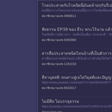
โรคประสาทกับโรคจิตนี่มันคล้ายๆกันรึเ
คนที่มีอาการโรคประสาทกับคนที่มีอาการโรคจิตนี่มันคล้
สมาชิกหมายเลข 4968611
ฟังธรรม EP.59 ของ ธีระ พระไร้นาม แล้
ในคลิปมีการอธิบายว่า - ทุกสิ่งเป็นเพียง “ธรรมชาติ” - 
สมาชิกหมายเลข 9365960
สารสื่อประสาทชนิดไหนบ้างที่เป็นตัวกา
สารสื่อประสาทชนิดไหนบ้างที่เป็นตัวการสำคัญให้เกิด
สมาชิกหมายเลข 1181018
สีลานุสสติ: หนทางสู่เจโตวิมุตติและปัญ
https://www.youtube.com/watch?v=VjwHEHmnMYY การระลึ
ต) และ/หรือ ปัญ
สมาชิกหมายเลข 8933017
ไม่มีศีล ไม่บรรลุธรรม
https://youtube.com/shorts/aO4XiNTUNR8?si=IeYlFwN
ะฟุ้งซ่าน ไม่สงบ ไม