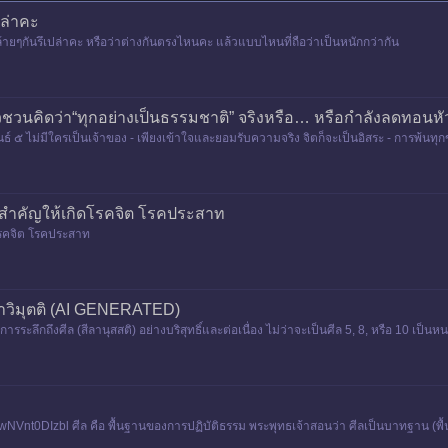
ปล่าคะ
ายๆกันรึเปล่าคะ หรือว่าต่างกันตรงไหนคะ แล้วแบบไหนที่ถือว่าเป็นหนักกว่ากัน
วชวนคิดว่า“ทุกอย่างเป็นธรรมชาติ” จริงหรือ… หรือกำลังลดทอนหั
ขันธ์ ๕ ไม่มีใครเป็นเจ้าของ - เพียงเข้าใจและยอมรับความจริง จิตก็จะเป็นอิสระ - การพ้นทุ
รสำคัญให้เกิดโรคจิต โรคประสาท
โรคจิต โรคประสาท
ญาวิมุตติ (AI GENERATED)
กถึงศีล (สีลานุสสติ) อย่างบริสุทธิ์และต่อเนื่อง ไม่ว่าจะเป็นศีล 5, 8, หรือ 10 เป็นห
Vnt0DIzbl ศีล คือ พื้นฐานของการปฏิบัติธรรม พระพุทธเจ้าสอนว่า ศีลเป็นบาทฐาน (พื้