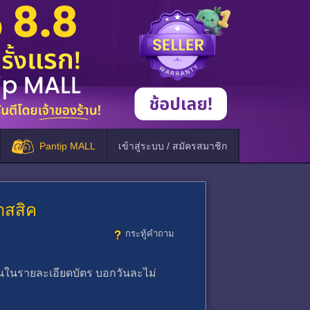
Pantip MALL
เข้าสู่ระบบ / สมัครสมาชิก
าสสิค
กระทู้คำถาม
านในรายละเอียดบัตร บอกวันละไม่