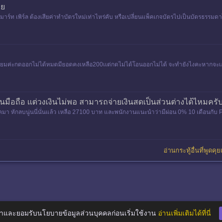
ทย
ร์ท เพิร์ล ต้องเสียค่าทำบัตรใหม่เท่าไหร่คับ หรือเปลี่ยนแพ็คเกจบัตรไปเป็นบัตรธรรมดาไ
มเนียมค่ะกดออกไม่ได้หมดมียอดคงเหลือ200เเต่กดไม่ได้โอนออกไม่ได้ จะทำยังไงคะหากจะเอ
่อนมือถือ แต่วงเงินไม่พอ สามารถจ่ายเงินสดเป็นส่วนต่างได้ไหมครั
ีแทคมา หักลบนู่นนี่นั่นแล้ว เหลือ 27100 บาท และพนักงานแนะนำว่ามีผ่อน 0% 10 เดือนกับ
อ่านกระทู้อื่นที่พูดคุ
าและยอมรับนโยบายข้อมูลส่วนบุคคลก่อนเริ่มใช้งาน
อ่านเพิ่มเติมได้ที่นี่