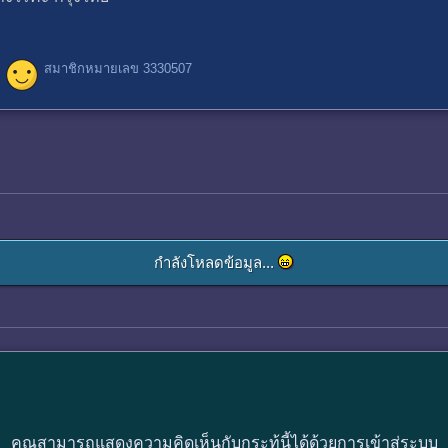
สมาชิกหมายเลข 3330507
กำลังโหลดข้อมูล...
คุณสามารถแสดงความคิดเห็นกับกระทู้นี้ได้ด้วยการเข้าสู่ระบบ