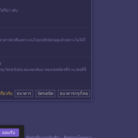
ด้รึป่าวคับ
าค่าบัตรคืนเพราะจะไปยกเลิกบัตรอยุ่เเล้วเพราะไม่ได้ใ
บ
 Pay Next Extra ผมเลยกลับมาลองกดสมัครที่บ้าน (พอดีช็
ยเกี่ยวกับ
ธนาคาร
บัตรเดบิต
ธนาคารกรุงไทย
ยอมรับ
ติดต่อทีมงานพันทิป
|
ติดต่อลงโฆษณา