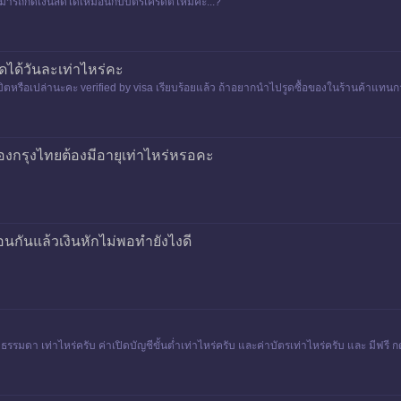
ามารถกดเงินสดได้เหมือนกับบัตรเครดิตไหมคะ...?
ูดได้วันละเท่าไหร่คะ
เดบิตหรือเปล่านะคะ verified by visa เรียบร้อยแล้ว ถ้าอยากนำไปรูดซื้อของในร้านค้าแทน
งกรุงไทยต้องมีอายุเท่าไหร่หรอคะ
อนกันแล้วเงินหักไม่พอทำยังไงดี
มดา เท่าไหร่ครับ ค่าเปิดบัญชีขั้นต่ำเท่าไหร่ครับ และค่าบัตรเท่าไหร่ครับ และ มีฟรี ก