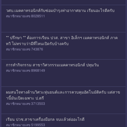
วศบ.เมคคาทรอนิกส์กับซ่อมบำรุงท่าอากาศยาน เรียนอะไรดีครับ
สมาชิกหมายเลข 8028511
** ปรึกษา ** ต้องการเรียน ปวส. สาขา อิเล็กฯ เมคคาทรอนิกส์ ภาค
ทวิ ไม่ทราบว่ามีที่ไหนเปิดรับบ้างครับ
สมาชิกหมายเลข 743876
การทำกิจกรรม สาขาวิศวกรรมเมคคาทรอนิกส์ ปทุมวัน
สมาชิกหมายเลข 8968149
ผมสนใจทางด้านวิศวะหุ่นยนต์และการควบคุมอัตโนมัติครับ แต่สาข
านี้มันเปิดเฉพาะ ป.ตรี
สมาชิกหมายเลข 3713503
เรียน ปวช.สาขาเครื่องมือกล จบเเล้วต่ออะไรดี
สมาชิกหมายเลข 5199553