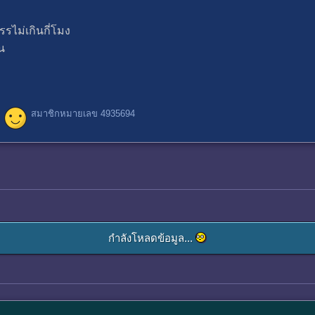
รไม่เกินกี่โมง
น
สมาชิกหมายเลข 4935694
กำลังโหลดข้อมูล...