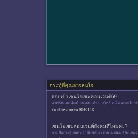
กระทู้ที่คุณอาจสนใจ
สอบเข้าเซนโยเซฟคอนเวนต์69
หาเพื่อนเมคค่ะเค้าจะสอบเค้าสายวิทย์-คณิต #เซนโยเ
สมาชิกหมายเลข 9040143
เซนโยเซปคอนเวนต์สังคมดีไหมคะ?
ตามชื่อกระทู้เลยค่ะเรามีเเพลนจะย้ายไปซย.ม.4ค่ะ เลย