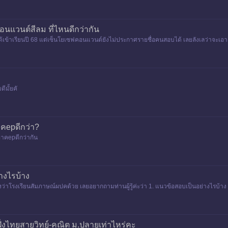
นแวนต์สีลม ที่ไหนดีกว่ากัน
ด้เข้าเรียนปี 68 แต่เซ็นโยเซฟคอนแวนต์ยังไม่ประกาศรายชื่อคนสอบได้ เลยลังเลว่าจะเอายังไ
ีมั้ยคั
คepดีกว่า?
าคepดีกว่ากัน
างไรบ้าง
าโรงเรียนสัมภาษณ์ผปคด้วย เลยอยากถามท่านผู้รู้ค่ะว่า 1. แนวข้อสอบเป็นอย่างไรบ้าง ค
่งไทยสายวิทย์-คณิต ม.ปลายเท่าไหร่คะ