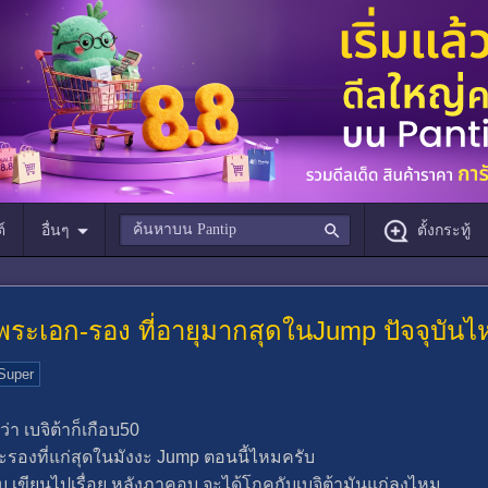
์
อื่นๆ
ตั้งกระทู้
่หูพระเอก-รอง ที่อายุมากสุดในJump ปัจจุบัน
 Super
่า เบจิต้าก็เกือบ50
พระรองที่แก่สุดในมังงะ Jump ตอนนี้ไหมครับ
เขียนไปเรื่อย หลังภาคอูบุ จะได้โกคูกับเบจิต้ามันแก่ลงไหม