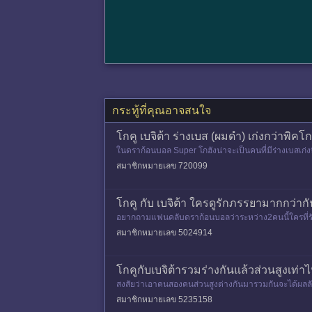
กระทู้ที่คุณอาจสนใจ
โกคู เบจิต้า ร่างเบส (ผมดำ) เก่งกว่าพิค
ในดราก้อนบอล Super โกฮังน่าจะเป็นคนที่มีร่างเบสเก่งที
สมาชิกหมายเลข 720099
โกคู กับ เบจิต้า ใครดูรักภรรยามากกว่าก
อยากถามแฟนคลับดราก้อนบอลว่าระหว่าง2คนนี้ใครที่รัก , 
เป็นพ่อท
สมาชิกหมายเลข 5024914
โกคูกับเบจิต้ารวมร่างกันแล้วส่วนสูงเท่า
สงสัยว่าเอาคนสองคนส่วนสูงต่างกันมารวมกันจะได้ผลลัพธ์
สมาชิกหมายเลข 5235158