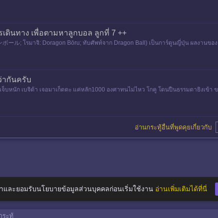
เดินทาง เพื่อตามหาลูกบอล ลูกที่ 7 ++
ル; โรมาจิ: Doragon Bōru; ทับศัพท์จาก Dragon Ball) เป็นการ์ตูนญี่ปุ่น ผลงานของอา
วมเป็นฉบับรว
่ากันครับ
็บหนัก เบจิต้า เจอมาเก็ตตะ แค่หลัก1000 องศาทนไม่ไหว โกคู โดนปืนธรรมดายิงเข้า ข
อ่านกระทู้อื่นที่พูดคุยเกี่ยวกับ
าและยอมรับนโยบายข้อมูลส่วนบุคคลก่อนเริ่มใช้งาน
อ่านเพิ่มเติมได้ที่นี่
ระทู้