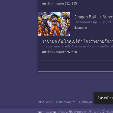
สมาชิกหมายเลข 6514355
Dragon Ball ++ กับการ
ดราก้อนบอล (ญี่ปุ่น: ドラゴンボー
พ.ศ. 2527 - พ.ศ. 2538 และร
livengine
ราชามด กับ โกคูเบจิต้า ใครร่างกายถึกกว
ราชามด ทนแรงระเบิดนับล้านองศาไหว ไม่ตายสนิทแค่เจ
บิดดวงดาวจากท่านบิลได้ ไม
สมาชิกหมายเลข 6750518
โปรดศึกษ
BlogGang
|
PantipMarket
|
Pantown
|
Maggang
บนสุด
ล่างสุด
อ่านเฉพาะข้อความเจ้าของก