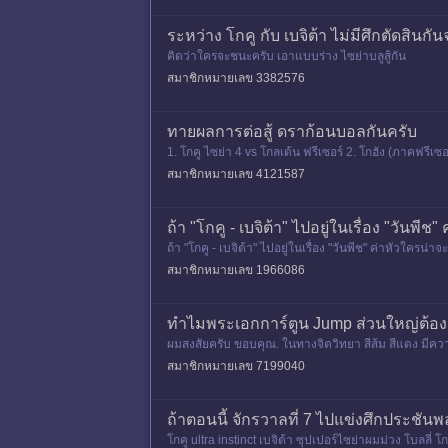
ระหว่าง โกคู กับ เบจิต้า ไม่มีศึกตัดสินกันจ
คิดว่าใครจะชนะครับ เอาแบบร่าง ไซย่าบลูสู้กัน
สมาชิกหมายเลข 3382576
ทายผลการต่อสู้ ดราก้อนบอลกันครับ
1. โกคู ไซย่า 4 vs โกลเด้น ฟรีเซอร์ 2. โกฮัง (ภาคฟรีเซอร
สมาชิกหมายเลข 4121587
ถ้า "โกคู - เบจิต้า" ไปอยู่ในเรื่อง "วันพ
ถ้า "โกคู - เบจิต้า" ไปอยู่ในเรื่อง "วันพีช" ค่าหัวใครน่
สมาชิกหมายเลข 1966086
ทำไมพระเอกการ์ตูน Jump ส่วนใหญ่ต้องเป
ผมสงสัยครับ ขอบคุณ. ในทางจิตวิทยา สีส้ม สีแดง มีความ
กเกตุมา ก
สมาชิกหมายเลข 7199040
ถ้าตอนนี้ จักรวาลที่ 7 ไปแข่งศึกประชัน
โกคู ultra instinct เบจิต้า ซุปเปอร์ไซย่าผมม่วง โบลลี่ โก