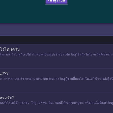
เข้าสู่ระบบ
โกโร่ไหมครับ
่สุด แล้วถ้าโกคูกับเบจิต้าไม่แปลงเป็นซูเปอร์ไซย่า เช่น โกคูใช้หมัดไคโอ จะมีพลังสูงกว่
ัน???
เคารพ , เกรงใจ ภรรยามากกว่ากัน ระหว่าง โกคู ผู้ชายที่มองโลกในแง่ดี บ้าการต่อสู้ เป็นพ
ไหร่ครับ?
ยังไง เบจิต้า 164ซม. โกคู 175 ซม. คิดว่าผลที่ได้จะออกมาสูงกว่าทั้ง2คนนี้หรือเท่าโกค