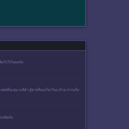
าพิคโกโร่ไหมครับ
่อที่อบอุ่น เบจิต้า ผู้ชายที่มองโลกในแง่ร้าย ปากแข็ง
ูปกติครับ