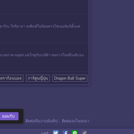
กิระ โทริยาม่า ลงพิมพ์ในนิตยสารโชเนนจัมป์ตั้งแต่
นาดภาค super แต่โกคูกับเบจิต้า ทนการโจมตีระดับระเ
ดราก้อนบอล
การ์ตูนญี่ปุ่น
Dragon Ball Super
ยอมรับ
ติดต่อทีมงานพันทิป
|
ติดต่อลงโฆษณา
แชร์ :