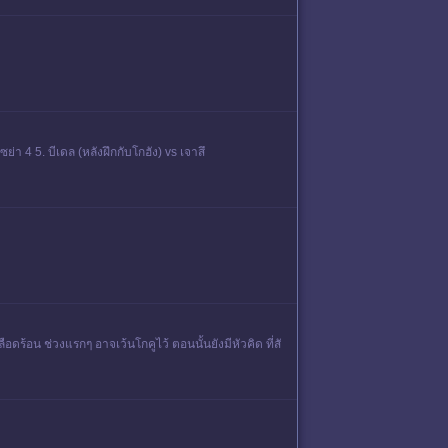
ซย่า 4 5. บีเดล (หลังฝึกกับโกฮัง) vs เจาสึ
ร้อน ช่วงแรกๆ อาจเว้นโกคูไว้ ตอนนั้นยังมีหัวคิด ที่สั