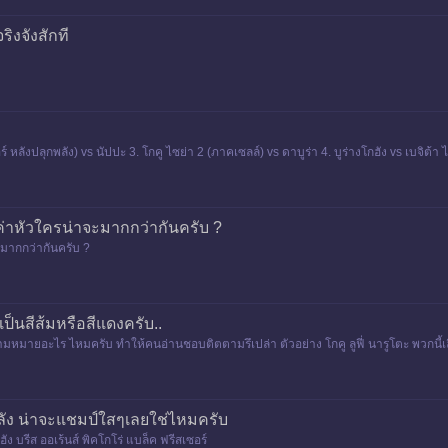
ริงจังสักที
์ หลังปลุกพลัง) vs นัปปะ 3. โกคู ไซย่า 2 (ภาคเซลล์) vs ดาบูร่า 4. บูร่างโกฮัง vs เบจิต้า ไ
ีช" ค่าหัวใครน่าจะมากกว่ากันครับ ?
าจะมากกว่ากันครับ ?
็นสีส้มหรือสีแดงครับ..
หมายอะไร ไหมครับ ทำให้คนอ่านชอบติตตามรึเปล่า ตัวอย่าง โกคู ลูฟี่ นารูโตะ พวกนี้เลือด
พลัง น่าจะแชมป์ใสๆเลยใช่ไหมครับ
ฮัง บรีส ออเร้นส์ พิคโกโร่ แบล็ค ฟรีสเซอร์