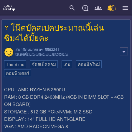
close
โน๊ตบุ๊คสเปคประมาณนี้เล่น
ซิม4ได้มั้ยคะ
สมาชิกหมายเลข 5563341
20 พฤศจิกายน 2562 เวลา 09:55:31 น.
The Sims
จัดสเป็คคอม
เกม
คอมมือใหม่
คอมพิวเตอร์
CPU : AMD RYZEN 5 3500U
RAM : 8 GB DDR4 2400MHz (4GB IN DIMM SLOT + 4GB
ON BOARD)
STORAGE : 512 GB PCIe/NVMe M.2 SSD
DISPLAY : 14" FULL HD ANTI-GLARE
VGA : AMD RADEON VEGA 8