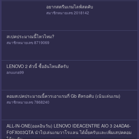
อยากสตรีมเกมไลฟ์สดคับ
สมาชิกหมายเลข 2018142
สเปคประมาณนี้ไหวไหม?
สมาชิกหมายเลข 8719069
LENOVO 2 ตัวนี้ ซื้ออันไหนดีครับ
anuuna99
คอมสเปคประมาณนี้ควรเอาแรมกี่ Gb ดีหรอคับ (เน้นเล่นเกม)
สมาชิกหมายเลข 7868240
ALL-IN-ONE(ออลอินวัน) LENOVO IDEACENTRE AIO 3 24ADA6-
F0FX003QTA นำไปเล่นเกมวาโรเเลน ได้มั้ยครับเเละเพิ่มเสปคคอม
ได้มะคับ