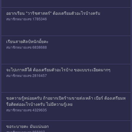
อยากเรียน "วาริชศาสตร์" ต้องเตรียมตัวอะไรบ้างครับ
สมาชิกหมายเลข 1785346
เรียนสายศิลป์หนักมั้ยคะ
สมาชิกหมายเลข 6838688
จะไปเกาหลีใต้ ต้องเตรียมตัวอะไรบ้าง ขอแบบระเอียดมากๆ
สมาชิกหมายเลข 2816457
ขอความรู้หน่อยครับ ถ้าอยากเปิดร้านขายส่งเหล้า เบียร์ ต้องเตรียมห
รือติดต่ออะไรบ้างครับ ไม่มีความรู้เลย
สมาชิกหมายเลข 4329635
ขอระบายคะ มันแน่นอก
สมาชิกหมายเลข 855907