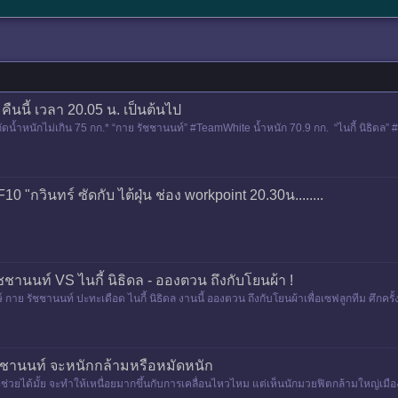
 คืนนี้ เวลา 20.05 น. เป็นต้นไป
 9 *พิกัดน้ำหนักไม่เกิน 75 กก.* “กาย รัชชานนท์” #TeamWhite น้ำหนัก 70.9 กก. “ไนกี้ นิธิดล
10 "กวินทร์ ซัดกับ ไต้ฝุ่น ช่อง workpoint 20.30น........
รัชชานนท์ VS ไนกี้ นิธิดล - อองตวน ถึงกับโยนผ้า !
ยักษ์ กาย รัชชานนท์ ปะทะเดือด ไนกี้ นิธิดล งานนี้ อองตวน ถึงกับโยนผ้าเพื่อเซฟลูกทีม ศ
รัชชานนท์ จะหนักกล้ามหรือหมัดหนัก
บกจะช่วยได้มั้ย จะทำให้เหนื่อยมากขึ้นกับการเคลื่อนไหวไหม แต่เห็นนักมวยฟิตกล้ามใหญ่เมื