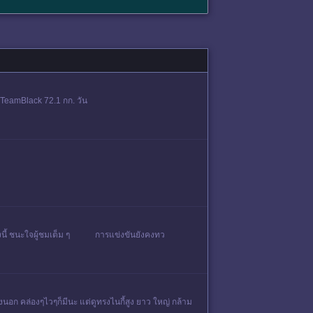
” #TeamBlack 72.1 กก. วัน
ึกครั้งนี้ ชนะใจผู้ชมเต็ม ๆ การแข่งขันยังคงทว
องนอก คล่องๆไวๆก็มีนะ แต่ดูทรงไนกี้สูง ยาว ใหญ่ กล้าม