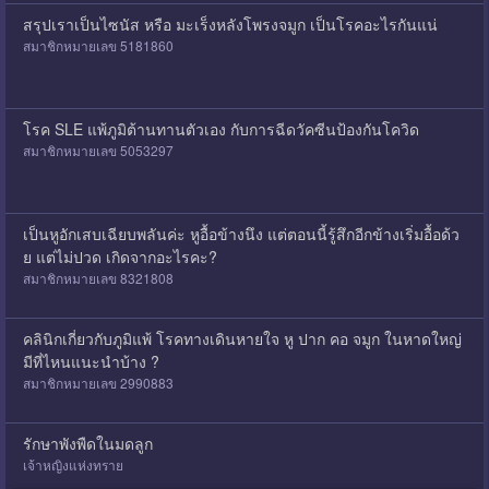
สรุปเราเป็นไซนัส หรือ มะเร็งหลังโพรงจมูก เป็นโรคอะไรกันแน่
สมาชิกหมายเลข 5181860
โรค SLE แพ้ภูมิต้านทานตัวเอง กับการฉีดวัคซีนป้องกันโควิด
สมาชิกหมายเลข 5053297
เป็นหูอักเสบเฉียบพลันค่ะ หูอื้อข้างนึง แต่ตอนนี้รู้สึกอีกข้างเริ่มอื้อด้ว
ย แต่ไม่ปวด เกิดจากอะไรคะ?
สมาชิกหมายเลข 8321808
คลินิกเกี่ยวกับภูมิแพ้ โรคทางเดินหายใจ หู ปาก คอ จมูก ในหาดใหญ่
มีที่ไหนแนะนำบ้าง ?
สมาชิกหมายเลข 2990883
รักษาพังพืดในมดลูก
เจ้าหญิงแห่งทราย