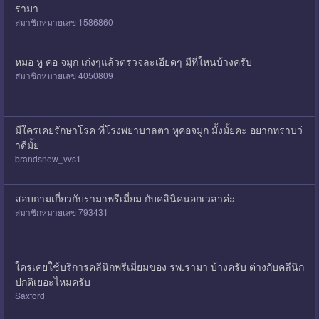
รามา
สมาชิกหมายเลข 1586860
หมอ หู คอ จมูก เก่งๆแล้วตรวจละเอียดๆ มีที่ใหนบ้างครับ
สมาชิกหมายเลข 4050809
มีใครเคยรักษาโรค ที่โรงพยาบาลตา หูคอจมูก มั้งมั้ยคะ อยากทราบว่
าดีมั้ย
brandsnew_vvs1
สอบถามเกี่ยวกับรามาพรีเมี่ยม กับคลินิคนอกเวลาค่ะ
สมาชิกหมายเลข 793431
ใครเคยใช้บริการคลีนิกพรีเมี่ยมของ รพ.รามา บ้างครับ ต่างกับคลีนิก
ปกติเยอะไหมครับ
Saxford