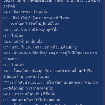
ปล2 เราเป็นคนไม่ค่อยชอบออกกำลังกาย แต่ก็มีไปวิ่งบ้างบาง
อาทิตย์
หมอ : คิดว่าตัวเองเป็นอะไร
เรา : (คิดในใจ) ถ้ารู้จะมาหาหมอทำไมวะ
เราก็ตอบไปว่าเป็นภูมิแพ้มั้งคะ
หมอ : แล้วบ้านเรามีใครสูบบุหรี่มั้ย
เรา : ไม่มีค่ะ
หมอ : แล้วที่นอนมีฝุ่นมั้ย
เรา : น่าจะมีนะคะ เพราะนานๆทีจะเปลี่ยนผ้าปู
หมอ : นั้นแหละ เปลี่ยนผ้าปูบ่อยๆ อย่าอยู่ในที่มีฝุ่นเยอะ ออก
กำลังกาย
เรา : โอเคค่ะ
หมอ : งั้นผมให้ยาพ่นจมูก กับ ยาแก้แพ้ ยาลดน้ำมูกไปกิน
3เดือนแล้วมาหาหมอใหม่นะ
**** เราก็กลับบ้านแบบงงๆ เสร็จเสียค่าหมอแพงกว่าค่ายาอีก
/////3เดือนต่อมา เราก็มาตามนัด
หมอ : (ตรวจเหมือนเดิม) ดีขึ้นมั้ย
เรา : ตอนนอนก็หายใจไม่ค่อยออกค่ะ