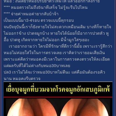
หมอ : งั้นเดี๋ยวหมอปรับยาตัวใหม่ให้ แล้วออกกำลังกาย
**** หมอตรวจไม่ถึง5นาทีเสร็จ ไม่รู้จะรีบไปไหน
**** จ่ายค่าหมอค่ายากลับบ้าจ้า
เป็นแบบนี้มา3-4รอบ ตรวจแบบนี้ทุกรอบ
จนปัจจุบันนี้เราก็ยังหายใจไม่สะดวกเหมือนเดิม บางทีก็หายใจ
ไม่ออก1ข้าง ปวดจมูกบ้าง หายใจได้น้อยก็มีอาการปวดหัว หู
อื้อ ปวดหู เกิดจากหายใจไม่ออก มีน้ำมูกใสๆเยอะ
เราอยากถามว่า ใครมีที่รักษาที่ดีกว่านี้มั้ย เพราะเรารู้สึกว่า
หมอไม่ค่อยใส่ใจในการตรวจเลย เราคิดว่าเรายอมเสียเงิน
เพราะแค่คิดว่าหมอคงมีเวลาในการตรวจคงตรวจให้ละเอียด
แต่ผลรับที่ได้ไม่ต่างกับหมอ30บาทเลย
ปล3 เราไม่ได้จะว่าหมอ30บาทไม่ดีนะ แต่คือมันต้องรอคิว
นาน หมอคงรีบตรวจ