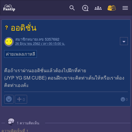
close
ออดิชั่น
สมาชิกหมายเลข 5357692
26 มิถุนายน 2562 เวลา 00:15:00 น.
ค่ายเพลงเกาหลี
คือถ้าเราผ่านออดิชั่นแล้วต้องไปฝึกที่ค่าย
(JYP YG SM CUBE) ตอนฝึกเขาจะคิดท่าเต้นให้หรือเราต้อง
คิดท่าเองค้ะ

0
0
1
ความคิดเห็น
ความคิดเห็นที่ 1