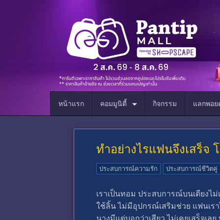
หน้าแรก
คอมมูนิตี้
กิจกรรม
แลกพอยต
ทำอย่างไรแฟนจึงเสร็จ 
ประสบการณ์ความรัก
ประสบการณ์ชีวิตคู่
เราเป็นทอม ประสบการณ์บนเตียงไม่เก
ใช้ลิ้น ไม่มีอุปกรณ์เสริมช่วย แฟน
นางมีแต่บอกว่าเสียว ไม่เคยเสร็จเลย 