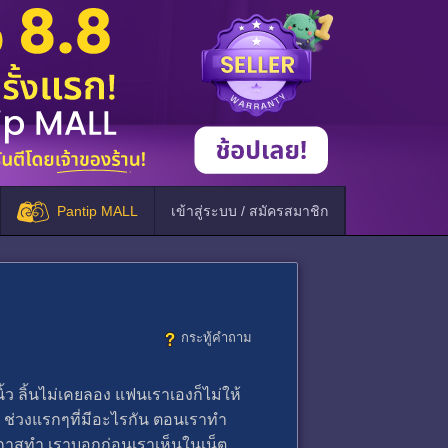
Pantip MALL
เข้าสู่ระบบ / สมัครสมาชิก
กระทู้คำถาม
ว ลิ้นไม่เคยลอง แฟนเราเองก็ไม่ให้
ว ช่วงแรกๆที่มีอะไรกัน ตอนเราทำ
ีโอกาสทำ เราบอกก่อนเราเห็นในเน็ต