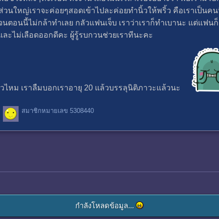
่วนใหญ่เราจะค่อยๆสอดเข้าไปละค่อยทำนิ้วให้พริ้ว คือเราเป็นคนนิ
นตอนนี้ไม่กล้าทำเลย กลัวแฟนเจ็บ เราว่าเราก็ทำเบานะ แต่แฟนก็ย
ะไม่เลือดออกดีคะ ผู้รู้รบกวนช่วยเราทีนะคะ
ี่ยวไหม เราลืมบอกเราอายุ 20 แล้วบรรลุนิติภาวะแล้วนะ
สมาชิกหมายเลข 5308440
กำลังโหลดข้อมูล...