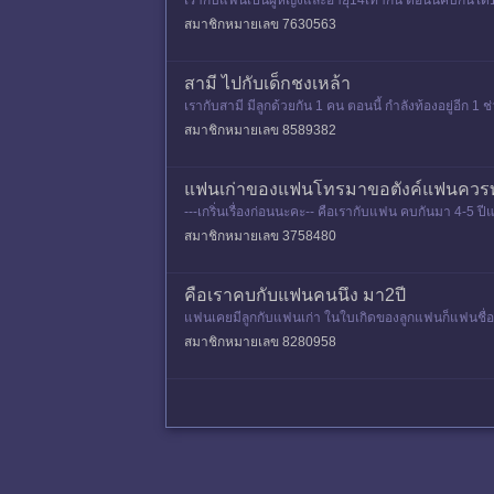
เรากับแฟนเป็นผู้หญิงและอายุ14เท่ากัน ตอนนี้คบกันได้1
งเขาสามารถ
สมาชิกหมายเลข 7630563
สามี ไปกับเด็กชงเหล้า
เรากับสามี มีลูกด้วยกัน 1 คน ตอนนี้ กำลังท้องอยู่อีก
มีอะไรกัน แต
สมาชิกหมายเลข 8589382
แฟนเก่าของแฟนโทรมาขอตังค์แฟนควรท
---เกริ่นเรื่องก่อนนะคะ-- คือเรากับแฟน คบกันมา 4-5
แสน แล้วก็ไปกู้อี
สมาชิกหมายเลข 3758480
คือเราคบกับแฟนคนนึง มา2ปี
แฟนเคยมีลูกกับแฟนเก่า ในใบเกิดของลูกแฟนก็แฟนชื่อแ
สกับแฟน เรารู้สึกเหมื
สมาชิกหมายเลข 8280958