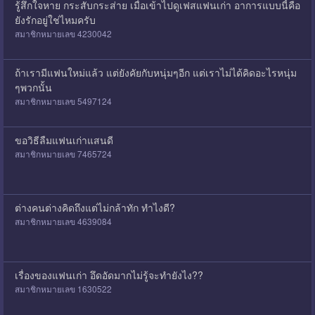
รู้สึกใจหาย กระสับกระส่าย เมื่อเข้าไปดูเฟสแฟนเก่า อาการแบบนี้คือ
ยังรักอยู่ใช่ไหมครับ
สมาชิกหมายเลข 4230042
ถ้าเรามีแฟนใหม่แล้ว แต่ยังคัยกับหนุ่มๆอีก แต่เราไม่ได้คิดอะไรหนุ่ม
ๆพวกนั้น
สมาชิกหมายเลข 5497124
ขอวิธีลืมแฟนเก่าแสนดี
สมาชิกหมายเลข 7465724
ต่างคนต่างคิดถึงแต่ไม่กล้าทัก ทำไงดี?
สมาชิกหมายเลข 4639084
เรื่องของแฟนเก่า อึดอัดมากไม่รู้จะทำยังไง??
สมาชิกหมายเลข 1630522