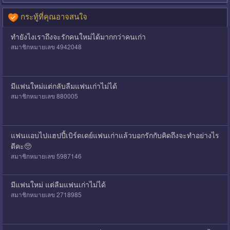
กระทู้ที่คุณอาจสนใจ
ทำยังไงเราถึงจะรักคนใหม่ได้มากกว่าคนเก่า
สมาชิกหมายเลข 4942048
มีแฟนใหม่แต่กลับลืมแฟนเก่าไม่ได้
สมาชิกหมายเลข 880005
แฟนแอบไปแฮปปี้เบิร์ดเดย์แฟนเก่าแล้วบอกรักกับคิดถึงจะทำอย่างไร
ดีคะ🥺
สมาชิกหมายเลข 5987146
มีแฟนใหม่ แต่ลืมแฟนเก่าไม่ได้
สมาชิกหมายเลข 2718985