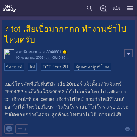
close
tot เสียเบื่อมากกกก ทำงานช้าไป
ไหมครับ
สมาชิกหมายเลข 3946801
03 พฤษภาคม 2562 เวลา 09:13:18 น.
ร้องทุกข์
tot
TOT fiber 2U
คุ้มครองผู้บริโภค
เบอร์โทรศัพทืเสียที่บริษัท เสีย 20เบอร์ แจ้งตั้งแต่วันจันทร์
29/04/62 จนถึงวันนี้03/05/62 ก้ยังไม่เสร้จ โทรไป callcenter
tot เจ้าหน้าที่ callcenter แจ้งว่าไฟไหม้ ถามว่าไหม้ที่ไหนก้
บอกไม่ได้ โทรไปเกือบทุกวันให้โทรกลับก็ไม่โทร สรุป tot จะ
รับผิดชอบอย่างไงครับ ลูกค้าผมโทรหาไม่ได้ อารมณ์เสีย

0
0