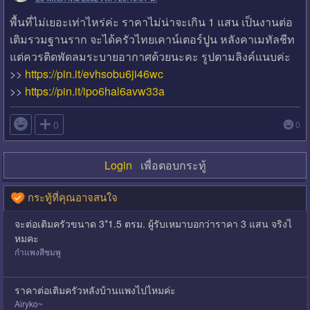
พื้นที่ไม่เยอะเท่าไหร่ค่ะ ราคาไม่น่าจะเกิน 1 แสน เป็นงานต่อ
เติมรวมฐานราก จะได้ครัวไทยเคาน์เตอร์ปูน หลังคาเมทัลชีท
แต่ควรติดพัดลมระบายอากาศด้วยนะคะ รูปตามลิงค์แนบค่ะ
>>
https://pin.it/evhsobu6ji46wc
>>
https://pin.it/ipo6hal6avw33a

0
0
Login
เพื่อตอบกระทู้
กระทู้ที่คุณอาจสนใจ
จะต่อเติมครัวขนาด 3*1.5 ตรม. ผู้รับเหมาบอกว่าราคา 3 แสน จริงไ
หมคะ
กำแพงสีชมพู
ราคาต่อเติมครัวหลังบ้านแพงไปไหมค่ะ
Airyko~