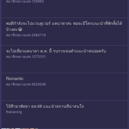
สมาชิกหมายเลข 725963
พอดีกำลังจะไปแวนคูเวอร์ แคนาดาค่ะ พอจะมีใครแนะนำที่พักหั้ยได้
บ้างคะ😭
สมาชิกหมายเลข 2484716
จะไปเที่ยวแคนาดา ต.ค. นี้ รบกวนขอคำแนะนำหน่อยครับ
สมาชิกหมายเลข 1073101
Romantic
สมาชิกหมายเลข 9224248
ไป้ทีายวพัทยา ธค.68 แนะนำสถานที่น่าสนใจ
thananing