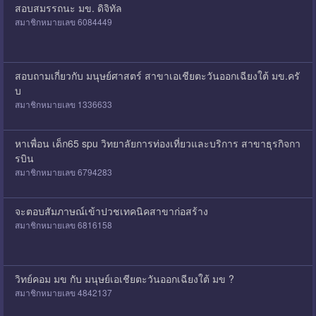
สอบสมรรถนะ มข. ดิจิทัล
สมาชิกหมายเลข 6084449
สอบถามเกี่ยวกับ มนุษย์ศาสตร์ สาขาเอเชียตะวันออกเฉียงใต้ มข.ครั
บ
สมาชิกหมายเลข 1336633
หาเพื่อน เด็ก65 spu วิทยาลัยการท่องเที่ยวและบริการ สาขาธุรกิจกา
รบิน
สมาชิกหมายเลข 6794283
จะตอบสัมภาษณ์เข้าปวชเทคนิคสาขาก่อสร้าง
สมาชิกหมายเลข 6816158
วิทย์คอม มข กับ มนุษย์เอเชียตะวันออกเฉียงใต้ มข ?
สมาชิกหมายเลข 4842137