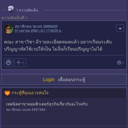
1
ความคิดเห็น
ความคิดเห็นที่ 1
สมาชิกหมายเลข 2699425
01 เมษายน 2562 เวลา 17:08:55 น.
คณะ สาขาวิชา มีรายละเอียดหมดแล้ว อยากเรียนระดับ
ปริญญาหัดใช้เวปให้เป็น ไม่งั้นก็เรียนปริญญาไม่ได้

0
0
Login
เพื่อตอบกระทู้
กระทู้ที่คุณอาจสนใจ
เทคนิคสาขาคอมพิวเตอร์ธุรกิจเกี่ยวกับอะไรครับ
สมาชิกหมายเลข 4937494