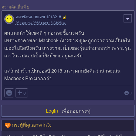
ความคิดเห็นที่ 2
สมาชิกหมายเลข 1218218
05 เมษายน 2562 เวลา 15:23:25 น.
ผมแนะนำให้เช็คดี ๆ ก่อนจะซื้อนะครับ
เพราะราคาของ Macbook Air 2018 ดูจะถูกกว่าความเป็นจริง
เยอะไปนิดนึงครับ เกรงว่าจะเป็นของรุ่นเก่ามากกว่า เพราะรุ่น
เก่าในเวปแอปเปิ้ลก็ยังมีขายอยู่นะครับ
แต่ถ้าชัวร์ว่าเป็นของปี 2018 แน่ ๆ ผมก็ยังคิดว่าน่าจะเล่น
Macbook Pro มากกว่า

0
0
Login
เพื่อตอบกระทู้
กระทู้ที่คุณอาจสนใจ