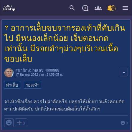
close
อาการเล็๋บขบจากรองเท้าที่คับเกิน
ไป มีหนองเล็กน้อย เจ็บตอนกด
เท่านั้น มีรอยดำๆม่วงๆบริเวณเนื้อ
ขอบเล็บ
สมาชิกหมายเลข 4609988
17 มีนาคม 2562 เวลา 21:59:05 น.
ทำเล็บ
รองเท้า
จาเหัวข้อเรื่อง ควรไปผ่าตัดหรือ ปล่อยให้เล็บยาวแล้วค่อยตัด
ตามปกติดีครับ ปกติเป็นคนชอบตัดเล็บให้สั้นลึกๆ

0
0