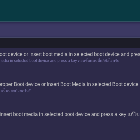
oot device or insert boot media in selected boot device and press
media in selected boot device and press a key คอมขึ้นเเบบนี้เเก้ยังไงครับ
roper Boot device or Insert Boot Media in selected Boot device
ำเป็นบอกด้วยครับ#
 insert boot media in selected boot device and press a key แก้ไ