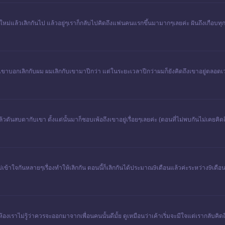
ม่แล้วเลิกกันไป แล้วอยู่ๆเราก็กลับไปคิดถึงแฟนคนแรกขึ้นมามากๆเลยค่ะ ฝันถึงเกือบทุก
อกเลิกกับผม ผมเลิกกับเขามาปีกว่า แต่ในระยะเวลาปีกว่าผมก็ยังคิดถึงเขาอยู่ตลอด
ันสบตากับเขา ตั้งแต่นั้นมาก็ชอบเพ้อถึงเขาอยู่เรื่อยๆเลยค่ะ (ตอนที่ไม่พบกันไม่เคยคิดถ
้าใจกันหลายๆเรื่องทำให้เลิกกัน ตอนนี้ก็เลิกกันได้ประมาณ9เดือนแล้วค่ะระหว่าง9เดือนนี้
เราไม่รู้ว่าควรจะออกมาจากเพื่อนคนนั้นดีมั้ย ดูเหมือนว่าเค้าเริ่มจะมีใจแต่เรากลับคิดถ