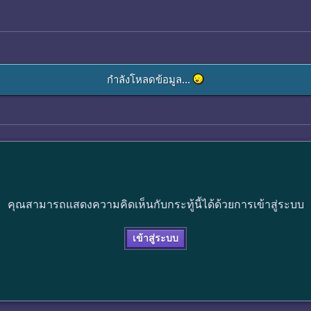
กำลังโหลดข้อมูล...
คุณสามารถแสดงความคิดเห็นกับกระทู้นี้ได้ด้วยการเข้าสู่ระบบ
เข้าสู่ระบบ