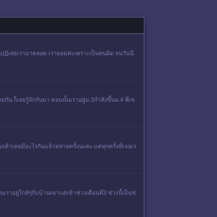
งๆปฏิเสธเรามาตลอด เรายอมค่ะเพราะเป็นคนผิด จนวันนึ
ัน ก็เลยรู้จักกันมา ตอนนั้นเราอยู่ม.3กำลังขึ้นม.4 พี่เข
ค้าเคยมีอะไรกันแล้วหลายครั้งนะคะ แต่ทุกครั้งที่เจอเร
ยู่ใกล้ๆกับบ้านเขาแต่เข้าช่วงเดือนที่3 ช่วงนี้เป็นช่