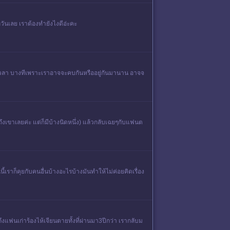
วันเลย เราต้องทำยังไงดีอ่ะคะ
เวลา บางทีเพราะเราอาจจะคบกันหรืออยู่กันมานาน อาจจ
ึงเขาเลยค่ะ แต่ก็มีบ้างนิดหนึ่ง) แล้วกลับเฉยๆกับแฟนต
เราก็คุยกับคนอื่นบ้างอะไรบ้างมันทำให้ไม่ค่อยคิดเรื่อง
ึงแฟนเก่าร้องไห้เจียนตายทั้งที่ผ่านมา3ปีกว่า เรากลับม