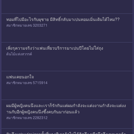
ทอมที่ไปมีอะไรกับผุชาย มีสิทธิ์กลับมาเปนทอมเมิ่นเดิมได้ไหม??
สมาชิกหมายเลข 3203271
เพิ่งรุความจริงว่าแฟนเที่ยวบริการมาเปนปีโดยไม่ใส่ถุง
ต้นไม้แห่งสวรรค์
แฟนเคยนอกใจ
สมาชิกหมายเลข 5715914
ผมมีผู้หญิงคนนึงและเราก็รักกันแต่ผมกำลังจะแต่งงานกำลังจะแต่งง
านกับอีกผู้หญิงคนนึงซึ้งคบกันมาก่อนแล้ว
สมาชิกหมายเลข 2282312
ฝันถึงแฟนเก่าบ่อยๆทั้งที่บางทีเราก้อไม่ได้คิดถึง หรือนึกถึงเขาเลยด้ว