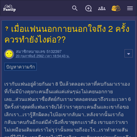
close
เมื่อแฟนนอกกายนอกใจถึง 2 ครั้ง
ควรทำยังไงต่อ??
สมาชิกหมายเลข 5132397
20 กุมภาพันธ์ 2562 เวลา 18:54:43 น.
ปัญหาความรัก
เรากับแฟนอยู่ด้วยกันมา 8 ปีแล้วตลอดเวลาที่คบกันมาเราเอง
ที่เริ่มมีบ้างคุยกะคนอื่นแต่แค่เล่นๆน่ะไม่เคยนอกกาย
เลย...ส่วนแฟนเราซื่อสัตย์กับเรามาตลอดจนมาถึงระยะเวลา 6
ปีครั้งล่าสุดดที่แฟนเราจับได้ว่าเราคุยกะคนอื่นและเขาก้อขอ
เลิกเรา...เรารู้สึกผิดละไปง้อเขากลับมา..หลังจากนั้นเราก้อ
กลับมาคบกันอีกแต่มีคำนึงที่เขาพูดกะเราคือ เขาบอกว่าเขา
ไม่เหมือนเดิมแต่เราไม่รุว่านั้นหมายถึงอะไร...เราทำตามสัน