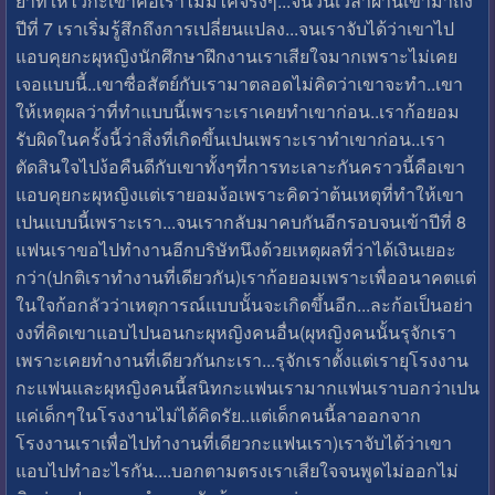
ยาที่ให้ไว้กะเขาคือเราไม่มีไคจริงๆ...จนวันเวลาผ่านเข้ามาถึง
ปีที่ 7 เราเริ่มรู้สึกถึงการเปลี่ยนแปลง...จนเราจับได้ว่าเขาไป
แอบคุยกะผุหญิงนักศึกษาฝึกงานเราเสียใจมากเพราะไม่เคย
เจอแบบนี้..เขาซื่อสัตย์กับเรามาตลอดไม่คิดว่าเขาจะทำ..เขา
ให้เหตุผลว่าที่ทำแบบนี้เพราะเราเคยทำเขาก่อน..เราก้อยอม
รับผิดในครั้งนี้ว่าสิ่งที่เกิดขึ้นเปนเพราะเราทำเขาก่อน..เรา
ตัดสินใจไปง้อคืนดีกับเขาทั้งๆที่การทะเลาะกันคราวนี้คือเขา
แอบคุยกะผุหญิงเเต่เรายอมง้อเพราะคิดว่าต้นเหตุที่ทำให้เขา
เปนแบบนี้เพราะเรา...จนเรากลับมาคบกันอีกรอบจนเข้าปีที่ 8
แฟนเราขอไปทำงานอีกบริษัทนึงด้วยเหตุผลที่ว่าได้เงินเยอะ
กว่า(ปกติเราทำงานที่เดียวกัน)เราก้อยอมเพราะเพื่ออนาคตแต่
ในใจก้อกลัวว่าเหตุการณ์แบบนั้นจะเกิดขึ้นอีก...ละก้อเป็นอย่า
งงที่คิดเขาแอบไปนอนกะผุหญิงคนอื่น(ผุหญิงคนนั้นรุจักเรา
เพราะเคยทำงานที่เดียวกันกะเรา...รุจักเราตั้งแต่เรายุโรงงาน
กะแฟนและผุหญิงคนนี้สนิทกะแฟนเรามากแฟนเราบอกว่าเปน
แค่เด็กๆในโรงงานไม่ได้คิดรัย..แต่เด็กคนนี้ลาออกจาก
โรงงานเราเพื่อไปทำงานที่เดียวกะแฟนเรา)เราจับได้ว่าเขา
แอบไปทำอะไรกัน....บอกตามตรงเราเสียใจจนพูดไม่ออกไม่