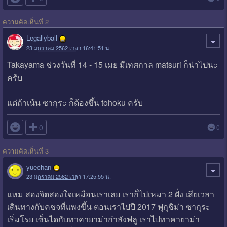
ความคิดเห็นที่ 2
Legallyball
23 มกราคม 2562 เวลา 16:41:51 น.
Takayama ช่วงวันที่ 14 - 15 เมย มีเทศกาล matsuri ก็น่าไปนะ
ครับ
แต่ถ้าเน้น ซากุระ ก็ต้องขึ้น tohoku ครับ

0
0
ความคิดเห็นที่ 3
yuechan
23 มกราคม 2562 เวลา 17:25:55 น.
แหม สองจิตสองใจเหมือนเราเลย เราก็ไปเหมา 2 ฝั่ง เสียเวลา
เดินทางกับคชจที่แพงขึ้น ตอนเราไปปี 2017 ฟุกุชิม่า ซากุระ
เริ่มโรย เซ็นไดกับทาคายาม่ากำลังฟลู เราไปทาคายาม่า