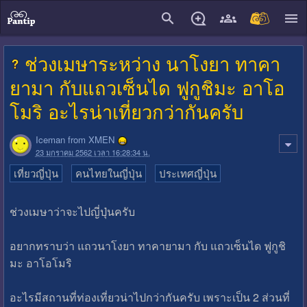
close
ช่วงเมษาระหว่าง นาโงยา ทาคา
ยามา กับแถวเซ็นได ฟูกูชิมะ อาโอ
โมริ อะไรน่าเที่ยวกว่ากันครับ
Iceman from XMEN
23 มกราคม 2562 เวลา 16:28:34 น.
เที่ยวญี่ปุ่น
คนไทยในญี่ปุ่น
ประเทศญี่ปุ่น
ช่วงเมษาว่าจะไปญี่ปุ่นครับ
อยากทราบว่า แถวนาโงยา ทาคายามา กับ แถวเซ็นได ฟูกูชิ
มะ อาโอโมริ
อะไรมีสถานที่ท่องเที่ยวน่าไปกว่ากันครับ เพราะเป็น 2 ส่วนที่