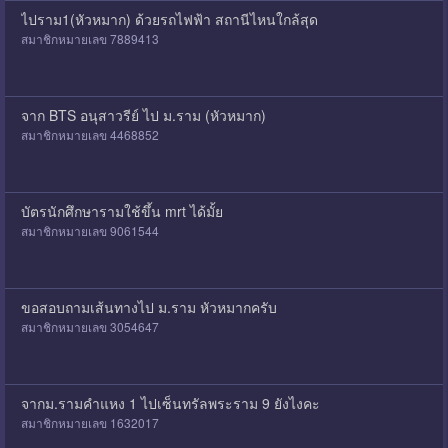
ไปราม1(หัวหมาก) ด้วยรถไฟฟ้า สถานีไหนใกล้สุด
สมาชิกหมายเลข 7889413
จาก BTS อนุสาวรีย์ ไป ม.ราม (หัวหมาก)
สมาชิกหมายเลข 4468852
บัตรนักศึกษารามใช้ขึ้น mrt ได้มั้ย
สมาชิกหมายเลข 9061544
ขอสอบถามเส้นทางไป ม.ราม หัวหมากครับ
สมาชิกหมายเลข 3054647
จากม.รามคำแหง 1 ไปเซ็นทรัลพระราม 9 ยังไงคะ
สมาชิกหมายเลข 1632017