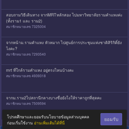
สอบถามวิธีเดินทาง จากMRTหลักสอง ไปมหาวิทยาลัยรามคำแหงค่ะ
(ทั้งราม1 และ ราม2)
สมาชิกหมายเลข 7325004
จากหน้าม.รามคำแหง หัวหมาก ไปศูนย์การประชุมแห่งชาติสิริกิติ์ยัง
ไงคะ?
สมาชิกหมายเลข 7293540
mrt ที่ใกล้รามคำแหง อยู่ตรงไหนบ้างคะ
สมาชิกหมายเลข 4939318
จากม.ราม2ไปสถานีกลางบางซื่อยังไงให้ราคาถูกที่สุดคะ
สมาชิกหมายเลข 7509594
โปรดศึกษาและยอมรับนโยบายข้อมูลส่วนบุคคล
ยอมรับ
ก่อนเริ่มใช้งาน
อ่านเพิ่มเติมได้ที่นี่