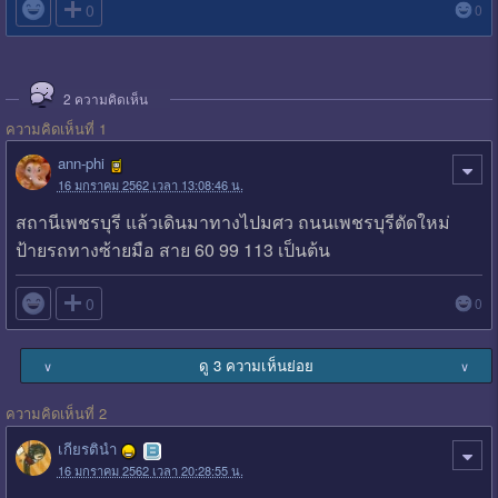

0
0
2
ความคิดเห็น
ความคิดเห็นที่ 1
ann-phi
16 มกราคม 2562 เวลา 13:08:46 น.
สถานีเพชรบุรี แล้วเดินมาทางไปมศว ถนนเพชรบุรีตัดใหม่
ป้ายรถทางซ้ายมือ สาย 60 99 113 เป็นต้น

0
0
ดู 3 ความเห็นย่อย
∨
∨
ความคิดเห็นที่ 2
เกียรตินำ
16 มกราคม 2562 เวลา 20:28:55 น.