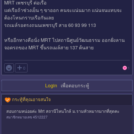
MRT เพชรบุรี ต่อเรือ
แต่เรือถ้าช่วงเย็น ๆ ขาออก คนจะแน่นมาก แน่นจนแทบจะ
ต้องโหนกราบเรือกันเลย
รถเมล์รอตรงถนนเพชรบุรี สาย 60 93 99 113
หรืออีกทางคือนั่ง MRT ไปสถานีศูนย์วัฒนธรรม ออกฝั่งลาน
จอดรถของ MRT ขึ้นรถเมล์สาย 137 ต้นสาย

0
1
Login
เพื่อตอบกระทู้
กระทู้ที่คุณอาจสนใจ
สอบถามหน่อยค่ะ Mrt สถานีไหนใกล้ ม.รามหัวหมากมากที่สุดคะ
สมาชิกหมายเลข 4512227