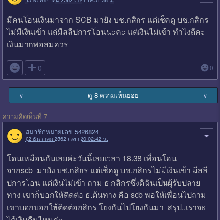
15 พฤศจิกายน 2562 เวลา 19:51:38 น.
มีคนโอนเงินมาจาก SCB มายัง บช.กสิกร แต่เช็คดู บช.กสิกร
ไม่มีเงินเข้า แต่มีสลีปการโอนนะคะ แต่เงินไม่เข้า ทำไงดีคะ
เงินมากพอสมควร

0
0
ดู 8 ความเห็นย่อย
∨
∨
ความคิดเห็นที่ 7
สมาชิกหมายเลข 5426824
02 ธันวาคม 2562 เวลา 20:02:42 น.
โดนเหมือนกันเลยค่ะวันนี้เลยเวลา 18.38 เพื่อนโอน
จากscb มายัง บช.กสิกร แต่เช็คดู บช.กสิกรไม่มีเงินเข้า มีสลี
ปการโอน แต่เงินไม่เข้า ถาม ธ.กสิกรซึ่งดิฉันเป็นผุ้รับปลาย
ทาง เขาก็บอกให้ติดต่อ ธ.ต้นทาง คือ scb พอให้เพื่อนไปถาม
เขาบอกบอกให้ติดต่อกสิกร โยงกันไปโยงกันมา สรุป..เราจะ
ได้เงินคืนไหมค่ะ