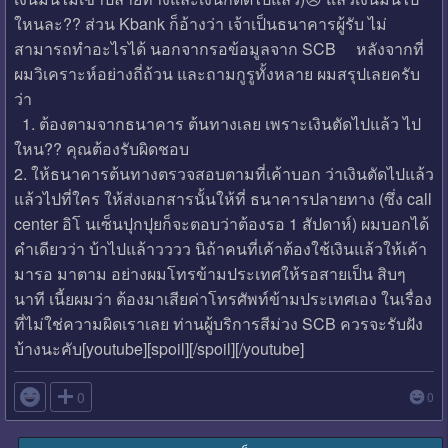
ใหนละ?? ส่วน Kbank ก็อ้างว่า เจ้าเป็นธนาคารผู้รับ ไม่
สามารถทำอะไรได้ นอกจากรอข้อมูลจาก SCB หลังจากที่
ผมวิเคราะห์อย่างถี่ถ้วน และถามกูรูทั้งหลาย ผมสรุปเลยครับ
ว่า
1. ต้องตามจากธนาคาร ต้นทางเลย เพราะเงินตัดไปแล้ว ไป
ใหน?? คุณต้องรับผิดชอบ
2. ให้ธนาคารต้นทางตรวจสอบตามที่เค้าบอก ว่าเงินตัดไปแล้ว
แล้วไปที่ใคร ให้ส่งเอกสารนั้นให้ที่ ธนาคารปลายทาง (ซึ่ง call
center อิโ นเซ็นปุกปุยก็จะตอบว่าต้องรอ 1 สัปดาห์)​ ผมบอกได้
คำเดียวว่า บ้าไปแล้าวววว นิถ้าคนที่เค้าต้องใช้เงินแล้วให้เค้า
มารอ มาตาม อย่างผมโทรข้ามประเทศให้รอสายเป็น สิบๆ
นาที เนี้ยผมว่า ต้องมาเสียค่าโทรศัพท์ข้ามประเทศเอง ในเรื่อง
ที่ไม่ใช่ความผิดเราเลย ท่านผู้บริการสีม่วง SCB ควรจะรับฝัง
บ้างนะคับ[youtube][spoil][/spoil][/youtube]

0
0