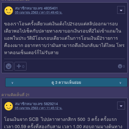
สมาชิกหมายเลข 4835401
05 เมษายน 2563 เวลา 01:49:43 น.
ของเราโอนครั้งเดียวแต่เงินเด้งไป2รอบแต่สลิปออกมารอบ
เดียวพอไปเช็คกับปลายทางเขาบอกเงินรอบที่2ไม่เข้าแถมใน
แอพในประวัติมีโอนรอบเดียวแต่ในการโอนเงินมี2รายการ
คืองงมาก อยากทราบว่ามันสามารถดึงเงินกลับมาได้ไหม โทร
หาคอนเซ็นเตอร์ก็ไม่รับสาย

0
0
ดู 3 ความเห็นย่อย
∨
∨
ความคิดเห็นที่ 21
สมาชิกหมายเลข 5829214
05 เมษายน 2563 เวลา 11:45:12 น.
โอนเงินจาก SCB ไปปลาาทางกสิกร 500 3 ครั้ง ครั้งแรก
เวลา 00.59 ครั้งที่สองกับสาม เวลา 1.00 สอบถามมางต้นทาง