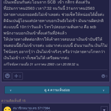
เป็นเหมือนกันค่ะโอนจาก SCB เข้า กสิกร ตั้งแต่วัน
ที่22มกราคม2563 เวลา7:32 จนวันนี้ 31มกราคม2563
ปลายทางบอกยอดยังไม่เข้าเลยค่ะ ช่วยเช็คให้หน่อยได้มั้ยค่ะ
ดิฉันเปนผู้โอนแต่ปลายทางบอกเงินยังไม่เข้า มันนานผิดปกติ
ค่ะแบบนี้ 10กว่าวันแล้ว โทรไปสอบถามต้นทาง คือ scb
พนักงานบอกเงินเข้าตั้งแต่วันที่24แล้ว
ให้ปลายทางติดต่อกสิกรให้เค้าตรวจสอบเอาเงินเข้าบันชีให้
จนตอนนี้ยังไม่เข้าเรยค่ะ แย่มากค่ะแบบนี้ มันนานเกิน เงินก็ไม่
ใช่น้อยๆ อยากรุ้ว่า เงินไม่เข้าจริงๆ หรือว่าปลายทางโกหกว่า
เงินไม่เข้า เราก็เชคไม่ได้ เตรียดมากค่ะ
แก้ไขข้อความเมื่อ 31 มกราคม 2563 เวลา 20:09:32 น.

0
0
ดู 4 ความเห็นย่อย
∨
∨
ความคิดเห็นที่ 15
สมาชิกหมายเลข 5717384