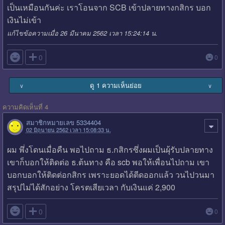
เป็นเหมือนกันค่ะ เราโอนจาก SCB เข้าปลายทางกสิกร บอก
เงินไม่เข้า
แก้ไขข้อความเมื่อ 26 มีนาคม 2562 เวลา 15:24:14 น.

0
0
ดู 1 ความเห็นย่อย
∨
∨
ความคิดเห็นที่ 4
สมาชิกหมายเลข 5334404
02 มิถุนายน 2562 เวลา 15:08:33 น.
ผม พึ่งโดนเมื่อคืน พอไปถาม ธ.กสิกรซึ่งผมเป็นผุ้รับปลายทาง
เขาก็บอกให้ติดต่อ ธ.ต้นทาง คือ scb พอให้เพื่อนไปถาม เขา
บอกบอกให้ติดต่อกสิกร เพราะยอดได้ตีดออกแล้ว วนไปวนมา
สรุปไม่ได้สักอย่าง โครตเสียเวลา กับเงินแค่ 2,900

0
0