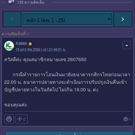
135
ความคิดเห็น
ความคิดเห็นที่ 1
K8888
15 มกราคม 2562 เวลา 21:49:51 น.
สวัสดีค่ะ คุณสมาชิกหมายเลข 2607650
กรณีทำรายการโอนเงินมายังธนาคารกสิกรไทยก่อนเวลา
22.00 น. ​ธนาคารปลายทางจะดำเนินการปรับปรุงเงินคืนเข้า
บัญชีปลายทางในวันถัดไป ไม่เกิน 19.00 น. ค่ะ
ขอบคุณค่ะ

0
0