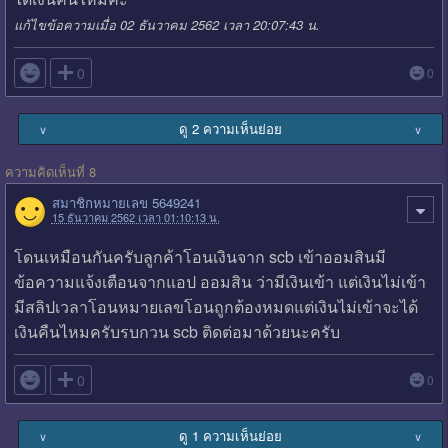
แก้ไขข้อความเมื่อ 02 ธันวาคม 2562 เวลา 20:07:43 น.

0
0
ดู 2 ความเห็นย่อย
∨
∨
ความคิดเห็นที่ 8
สมาชิกหมายเลข 5649241
15 ธันวาคม 2562 เวลา 01:10:13 น.
โดนเหมือนกันครับลูกค้าโอนเงินจาก scb เข้าออมสินมี
ข้อความแจ้งเตือนจากแอป ออมสิน ว่ามีเงินเข้า แต่เงินไม่เข้า
มีสลิปเวลาโอนหมายเลขโอนถูกต้องหมดแต่เงินไม่เข้าจะได้
เงินคืนไหมครับรบกวน scb ติดต่อมาด้วยนะครับ

0
0
ดู 1 ความเห็นย่อย
∨
∨