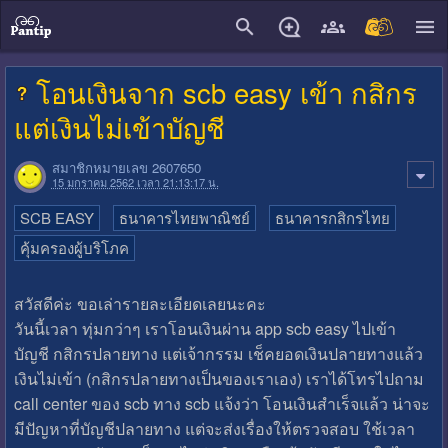
close
โอนเงินจาก scb easy เข้า กสิกร
แต่เงินไม่เข้าบัญชี
สมาชิกหมายเลข 2607650
15 มกราคม 2562 เวลา 21:13:17 น.
SCB EASY
ธนาคารไทยพาณิชย์
ธนาคารกสิกรไทย
คุ้มครองผู้บริโภค
สวัสดีค่ะ ขอเล่ารายละเอียดเลยนะคะ
วันนี้เวลา ทุ่มกว่าๆ เราโอนเงินผ่าน app scb easy ไปเข้า
บัญชี กสิกรปลายทาง แต่เจ้ากรรม เช็คยอดเงินปลายทางแล้ว
เงินไม่เข้า (กสิกรปลายทางเป็นของเราเอง) เราได้โทรไปถาม
call center ของ scb ทาง scb แจ้งว่า โอนเงินสำเร็จแล้ว น่าจะ
มีปัญหาที่บัญชีปลายทาง แต่จะส่งเรื่องให้ตรวจสอบ ใช้เวลา