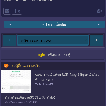

0
0
ดู 3 ความเห็นย่อย
∨
∨
Login
เพื่อตอบกระทู้
กระทู้ที่คุณอาจสนใจ
ระวัง โอนเงินด้วย SCB Easy มีปัญหาเงินไม่เ
ข้าปลายทาง
ZaTaN_KruZZ
ทำไมโอนเงินจากSCBไปกสิกรไม่เข้า
สมาชิกหมายเลข 6285496