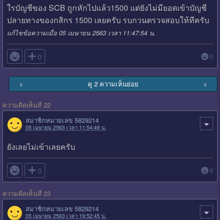
ใรบัญชีของ SCB ถูกหักไปแล้ว1500 แต่ยังไม่มียอดเข้าบัญชี
ปลายทางของกสิกร 1500 เลยครับ รบกวนตรวจสอบให้ทีครับ
แก้ไขข้อความเมื่อ 05 เมษายน 2563 เวลา 11:47:54 น.

0
0
ดู 2 ความเห็นย่อย
∨
∨
ความคิดเห็นที่ 22
สมาชิกหมายเลข 5829214
05 เมษายน 2563 เวลา 11:54:49 น.
ยังเลยไม่เข้าเลยครับ

0
0
ความคิดเห็นที่ 23
สมาชิกหมายเลข 5829214
05 เมษายน 2563 เวลา 19:52:45 น.