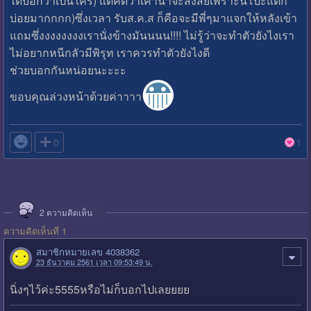
ได้บอกว่าเป็นใคร) แต่คิดว่าเค้าน่าจะสงสัยเพราะนี่โป๊ะแตก
บ่อยมากกกก)ซึ่งเวลา รับส.ค.ส ก็คือจะมีพี่ๆมาแจกให้หลังเข้า
แถมซึ่งงงงงงงงเรานั่งข้างมันนนน!!!! ไม่รู้ว่าจะทำตัวยังไงเรา
ไม่อยากหนีกลัวมีพิรุท เราควรทำตัวยังไงดี
ช่วยบอกกันหน่อยนะะะะ
ขอบคุณล่วงหน้าด้วยค่าาาา

0
1
2
ความคิดเห็น
ความคิดเห็นที่ 1
สมาชิกหมายเลข 4038362
23 ธันวาคม 2561 เวลา 09:53:49 น.
นิ่งๆไว้ค่ะ5555หรือไม่ก็บอกไปเลยยยย