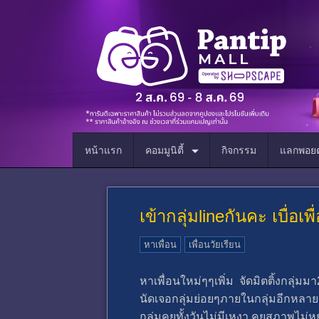
หน้าแรก
คอมมูนิตี้
กิจกรรม
แลกพอยต
เข้ากลุ่มlineกันคะ เบื่อเ
หาเพื่อน
เพื่อนวัยเรียน
หาเพื่อนใหม่ๆๆเพิ่ม จัดมิตติ้งกลุ่ม
นัดเจอกลุ่มย่อยๆภายในกลุ่มอีกหลา
กลุ่มคุยทั้งวันไม่มีเหงา คุยสุภาพไ