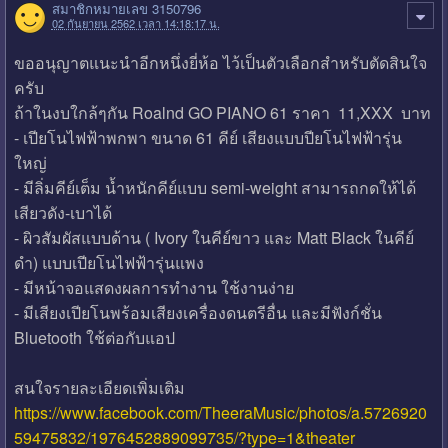
สมาชิกหมายเลข 3150796
02 กันยายน 2562 เวลา 14:18:17 น.
ขออนุญาตแนะนำอีกหนึ่งยี่ห้อ ไว้เป็นตัวเลือกสำหรับตัดสินใจ
ครับ
ถ้าในงบใกล้ๆกัน Roalnd GO PIANO 61 ราคา 11,XXX บาท
- เปียโนไฟฟ้าพกพา ขนาด 61 คีย์ เสียงแบบปียโนไฟฟ้ารุ่น
ใหญ่
- มีลิ่มคีย์เต็ม น้ำหนักคีย์แบบ semi-weight สามารถกดให้ได้
เสียวดัง-เบาได้
- ผิวสัมผัสแบบด้าน ( Ivory ในคีย์ขาว และ Matt Black ในคีย์
ดำ) แบบเปียโนไฟฟ้ารุ่นแพง
- มีหน้าจอแสดงผลการทำงาน ใช้งานง่าย
- มีเสียงเปียโนพร้อมเสียงเครื่องดนตรีอื่น และมีฟังก์ชั่น
Bluetooth ใช้ต่อกับแอป
สนใจรายละเอียดเพิ่มเติม
https://www.facebook.com/TheeraMusic/photos/a.5726920
59475832/1976452889099735/?type=1&theater