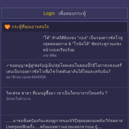
Login
เพื่อตอบกระทู้
กระทู้ที่คุณอาจสนใจ
"โด้" ทำสถิติยิงแซง "เปเล่" เป็นรองดาวซัลโวสู
งสุดตลอดกาล & "โรนัลโด้" ซัดประตูรวมแซง
หน้าเปเล่เรียบร้อย
เรขาลิขิต
✓ขออนุญาตอู้หู!ฟอร์มนู๋เย็น!สุดโดดเด่นในตอนนี้!!มีโอกาสแซงแฮรี่
เคนเป็นรองดาวซัลโวเพื่อโชว์กดดันฮาลั่นได้ไหมละครับนั่น?
สมาชิกหมายเลข 6940558
วิลเฟรด ซาฮา ที่แมนยูซื้อมา เขาเป็นใครมาจากไหนครับ ?
นักเตะในตำนาน
......มาชมช็อตป้องกันแห่งฤดูกาลของVVDสุดยอดกองหลังเวิร์ลคลาส
Liverpoolอีกครั้ง.....พร้อมบทความอวยแหลกจากบอ.ปู๋....