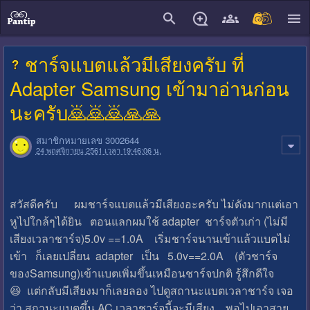
close
ชาร์จแบตแล้วมีเสียงครับ ที่
Adapter Samsung เข้ามาอ่านก่อน
นะครับ🙇🙇🙇🙏🙏
สมาชิกหมายเลข 3002644
24 พฤศจิกายน 2561 เวลา 19:46:06 น.
สวัสดีครับ ผมชาร์จแบตแล้วมีเสียงอะครับ ไม่ดังมากแต่เอา
หูไปใกล้ๆได้ยิน ตอนแลกผมใช้ adapter ชาร์จตัวเก่า (ไม่มี
เสียงเวลาชาร์จ)5.0v ==1.0A เริ่มชาร์จนานเข้าแล้วแบตไม่
เข้า ก็เลยเปลี่ยน adapter เป็น 5.0v==2.0A (ตัวชาร์จ
ของSamsung)เข้าแบตเพิ่มขึ้นเหมือนชาร์จปกติ รู้สึกดีใจ
😆 แต่กลับมีเสียงมาก็เลยลอง ไปดูสถานะแบตเวลาชาร์จ เจอ
ว่า สถานะแบตขึ้น AC เวลาชาร์จนี้จะมีเสียง พอไปเอาสาย