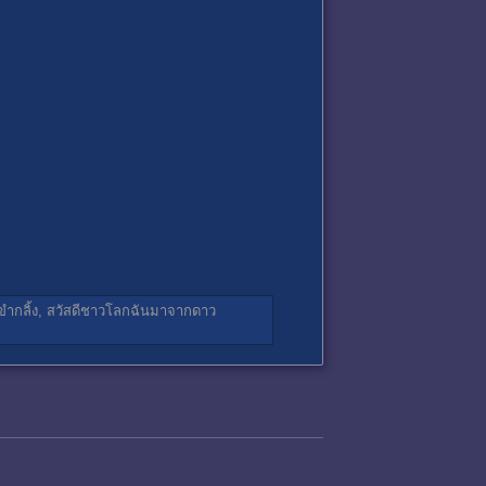
ำกลิ้ง,
สวัสดีชาวโลกฉันมาจากดาว