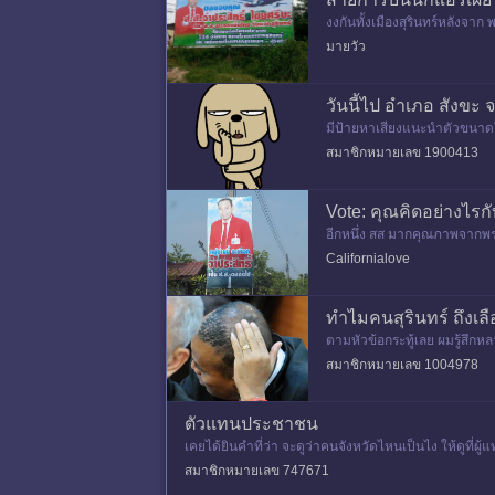
งงกันทั้งเมืองสุรินทร์หลังจา
ง แต่ไม่มีส่วนเกี่ยวข้องกับ สส 
มายวัว
วันนี้ไป อำเภอ สังขะ 
มีป้ายหาเสียงแนะนำตัวขนาดใหญ
จ่าประสิทธิ์) คือผมไม่ทราบ
สมาชิกหมายเลข 1900413
Vote: คุณคิดอย่างไรกั
อีกหนึ่ง สส มากคุณภาพจากพรรค
ติดป้ายหาเสียงที่มีข้อความเป
Californialove
ทำไมคนสุรินทร์ ถึงเลือ
ตามหัวข้อกระทู้เลย ผมรู้สึกหลา
กรรมนี่แหละ
สมาชิกหมายเลข 1004978
ตัวแทนประชาชน
เคยได้ยินคำที่ว่า จะดูว่าคนจังหวัดไหนเป็นไง ให้ดูที่ผู้
สมาชิกหมายเลข 747671