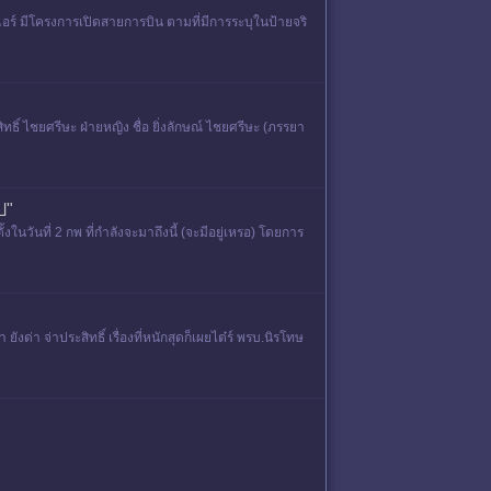
แอร์ มีโครงการเปิดสายการบิน ตามที่มีการระบุในป้ายจริ
ิ์ ไชยศรีษะ ฝ่ายหญิง ชื่อ ยิ่งลักษณ์ ไชยศรีษะ (ภรรยา
ป"
วันที่ 2 กพ ที่กำลังจะมาถึงนี้ (จะมีอยู่เหรอ) โดยการ
ังด่า จ่าประสิทธิ์ เรื่องที่หนักสุดก็เผยไต๋ร์ พรบ.นิรโทษ