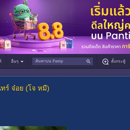
์
อื่นๆ
ตั้งกระทู้
นทร์ จ๋อย (โจ หมี)