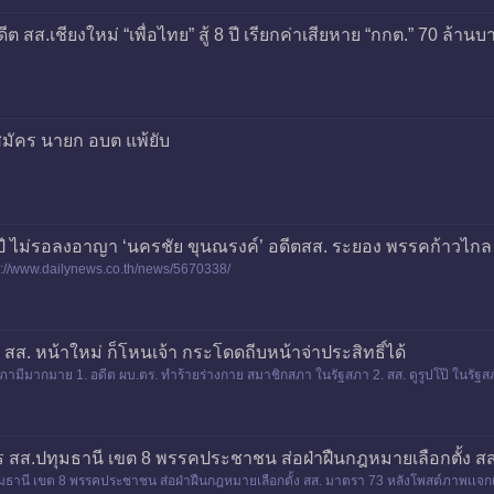
ีต สส.เชียงใหม่ “เพื่อไทย” สู้ 8 ปี เรียกค่าเสียหาย “กกต.” 70 ล้านบ
สมัคร นายก อบต แพ้ยับ
ปี ไม่รอลงอาญา ‘นครชัย ขุนณรงค์’ อดีตสส. ระยอง พรรคก้าวไกล
ps://www.dailynews.co.th/news/5670338/
ส. หน้าใหม่ ก็โหนเจ้า กระโดดถีบหน้าจ่าประสิทธิ์ได้
มีมากมาย 1. อดีต ผบ.ตร. ทำร้ายร่างกาย สมาชิกสภา ในรัฐสภา 2. สส. ดูรูปโป๊ ในรัฐสภา 
 จ่า ประสิ
สมัคร สส.ปทุมธานี เขต 8 พรรคประชาชน ส่อฝ่าฝืนกฎหมายเลือกตั้ง 
.ปทุมธานี เขต 8 พรรคประชาชน ส่อฝ่าฝืนกฎหมายเลือกตั้ง สส. มาตรา 73 หลังโพสต์ภาพเเจกเ