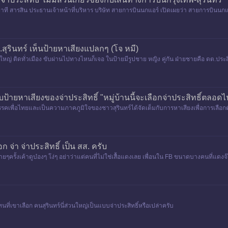
ก พาที สารสิน ประธานเจ้าหน้าที่บริหาร บริษัท สายการบินนกแอร์ เปิดเผยว่า สายการบินนก
ในพื้น
จ.สุรินทร์ เห็นป้ายหาเสียงแปลกๆ (โจ หมี)
่ ติดทั่วเมือง ขับผ่านไปทางไหนก็เจอ ในป้ายมีรูปชาย หญิง คู่กัน ฝ่ายชายคือ ดต.ประสิทธ
บป้ายหาเสียงของจ่าประสิทธิ์ "หมู่บ้านนี้จะเลือกจ่าประสิทธิ์ตลอดไ
เพื่อไทยและเป็นความภาคภูมิใจของชาวสุรินทร์ได้จัดเต็มกับการหาเสียงเพื่อการเลือกตั้งใน
็นการสนั
ก จ่า จ่าประสิทธิ์ เป็น สส. ครับ
ยๆครั้งเค้าดูบ๋องๆ โง่ๆ อย่าว่าแต่คนที่ไม่ใช่เสื้อแดงเลย เพื่อนใน FB ขนาดบางคนที่แดงจ๊า ย
แทนที่เขาเลือก คนสุรินทร์นี่ส่วนใหญ่เป็นแบบจ่าประสิทธิ์หรือเปล่าครับ