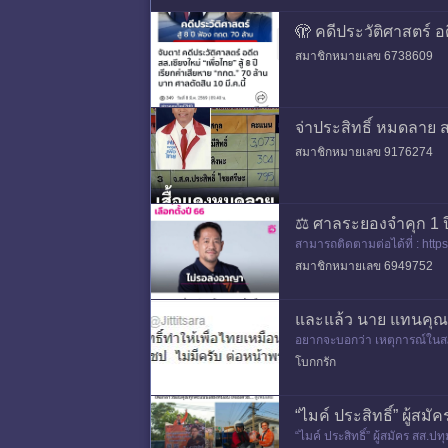
🫣 คดีประวัติศาสตร์ อด
สมาชิกหมายเลข 6738609
จ่าประสิทธิ์ หมดลาย 
สมาชิกหมายเลข 9176274
⚖️ ศาลระยองจำคุก 1 
สามารถติดตามต่อได้ที่ : htt
สมาชิกหมายเลข 6949752
และแล้ว นาย แทนคุณ ส
อยากจะบอกว่า เหตุการณ์ในสภา
นรัฐสภา มันเทียบกันได้ไหมกับ
โบกกรัก
“ไมค์ ประสิทธิ์” ผู้
“ไมค์ ประสิทธิ์” ผู้สมัคร สส