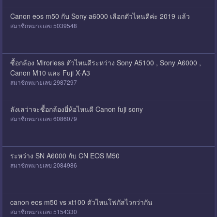
Canon eos m50 กับ Sony a6000 เลือกตัวไหนดีค่ะ 2019 แล้ว
สมาชิกหมายเลข 5039548
ซื้อกล้อง Mirorless ตัวไหนดีระหว่าง Sony A5100 , Sony A6000 ,
Canon M10 และ Fuji X-A3
สมาชิกหมายเลข 2987297
ลังเลว่าจะซื้อกล้องยี่ห้อไหนดี Canon fuji sony
สมาชิกหมายเลข 6086079
ระหว่าง SN A6000 กับ CN EOS M50
สมาชิกหมายเลข 2084986
canon eos m50 vs xt100 ตัวไหนโฟกัสไวกว่ากัน
สมาชิกหมายเลข 5154330