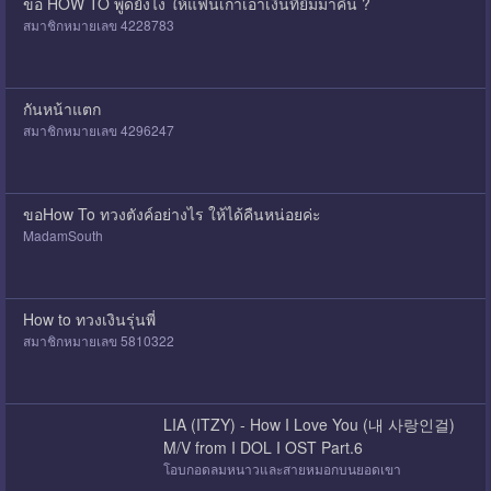
ขอ HOW TO พูดยังไง ให้แฟนเก่าเอาเงินที่ยืมมาคืน ?
สมาชิกหมายเลข 4228783
กันหน้าแตก
สมาชิกหมายเลข 4296247
ขอ​How To ทวงตังค์อย่างไร​ ให้ได้คืนหน่อยค่ะ
MadamSouth
How to ทวงเงินรุ่นพี่
สมาชิกหมายเลข 5810322
LIA (ITZY) - How I Love You (내 사랑인걸)
M/V from I DOL I OST Part.6
โอบกอดลมหนาวและสายหมอกบนยอดเขา