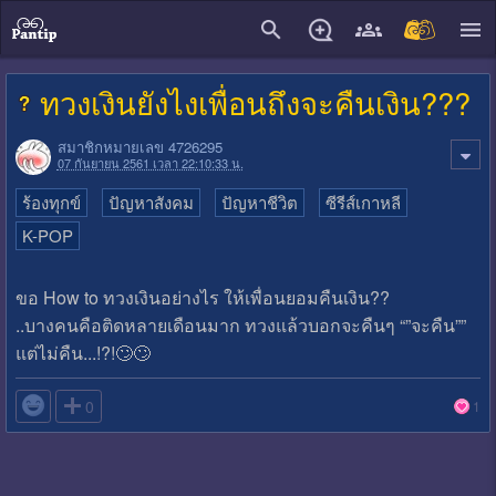
close
ทวงเงินยังไงเพื่อนถึงจะคืนเงิน???
สมาชิกหมายเลข 4726295
07 กันยายน 2561 เวลา 22:10:33 น.
ร้องทุกข์
ปัญหาสังคม
ปัญหาชีวิต
ซีรีส์เกาหลี
K-POP
ขอ How to ทวงเงินอย่างไร ให้เพื่อนยอมคืนเงิน??
..บางคนคือติดหลายเดือนมาก ทวงแล้วบอกจะคืนๆ “”จะคืน””
แต่ไม่คืน...!?!🙄🙄

0
1