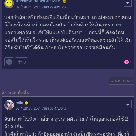
สมาชิกหมายเลข 4032801
07 กันยายน 2561 เวลา 22:43:16 น.
บอกว่าน้องหรือพ่อแม่ยืมเงินเพื่อนบ้านมา แต่ไม่ยอมบอก ตอน
นี้ติดหนี้คนข้างบ้านเหมือนกัน จำเป็นต้องใช้เงิน เพราะเขา
มาทวงทุกวัน จะส่งให้แม่เอาไปคืนเขา ตอนนี้ก็เดือดร้อน
มองไม่ให้เห็นใครเลย เห็นแต่เธอนี่แหละที่พอจะช่วยฉันได้ เงิน
ที่ยืมฉันไปถ้าได้คืน ก็จะส่งไปช่วยครอบครัวเหมือนกัน

0
1
คห. ถูกลบ
ความคิดเห็นที่ 9
odin
08 กันยายน 2561 เวลา 06:47:36 น.
จับมัด พาไปนั่งเก้าอี้ยาง ดูขนาดตัวด้วย ตัวใหญ่อาจต้องใช้ 2
ถึง 3 เส้น
ถ้าคืนก็พาไปส่ง ถ้าอิดออดเอาน้ำมันเบ็นซินรดพอชุ่มๆ เดี๋ยวก็