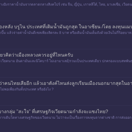
างอิงราคาน้ำมันจากตลาดกลางสิงคโปร์ เช่น จีน, ญี่ปุ่น, เกาหลีใต้, ไทย, มาเลเซีย, เวียดนาม
้องหลัง บรูไน ประเทศที่เติมน้ำมันถูกสุด ในอาเซียน /โดย ลงทุนแม
าปั๊ม แล้วจ่ายค่าน้ำมันดีเซลเพียงลิตรละ 8 บาท หรือเติมน้ำมันเต็มถังด้วยเงินไม่กี่ร้อยบาท.. 
ยวคิดว่าเมืองหลวงควรอยู่ที่ไหนครับ
มร เวียดนาม อันดามันและนิโคบาร์ ไม่เอามาเลย์)รวมเป็นประเทศเดียว ปกครองแบบสหพัน
กว่าคนไทยเสียอีก แล้วเอาตังค์ไหนส่งลูกเรียนเมืองนอกมากสุดในอ
ไม่พอเพียงกันทั้งประเทศ หรือยังไง ?
บางกลุ่ม "สะใจ" ที่เศรษฐกิจเวียดนามกำลังจะแซงไทย?
วกับการเติบโตทางเศรษฐกิจของเวียดนาม ไม่ว่าจะเป็นเรื่องการลงทุนจากต่างชาติ การส่
ใกล้หรือแซงไทยในอนาคต