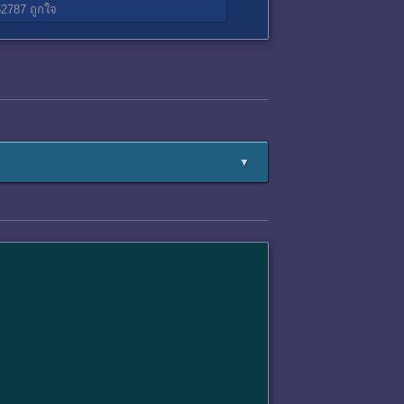
52787
ถูกใจ
▼