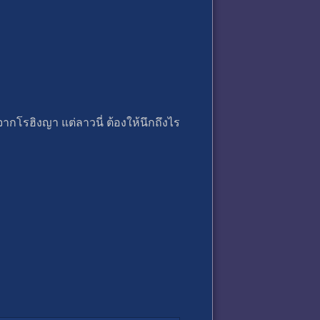
โรฮิงญา แต่ลาวนี่ ต้องให้นึกถึงไร