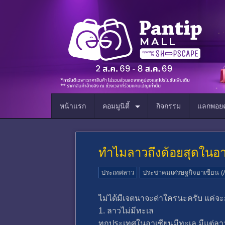
หน้าแรก
คอมมูนิตี้
กิจกรรม
แลกพอยต
ทำไมลาวถึงด้อยสุดในอา
ประเทศลาว
ประชาคมเศรษฐกิจอาเซียน (
ไม่ได้มีเจตนาจะด่าใครนะครับ แค่จะ
1. ลาวไม่มีทะเล
ทุกประเทศในอาเซียนมีทะเล มีแต่ลาว