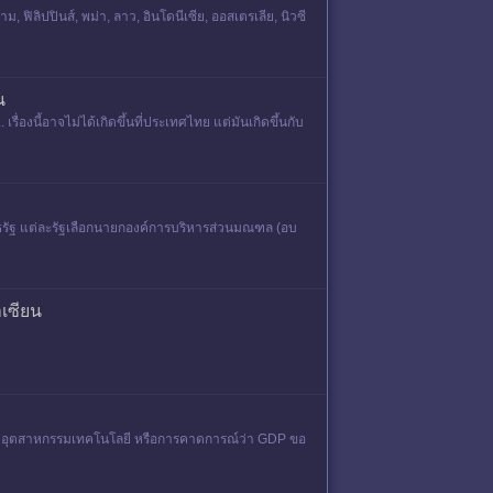
, ฟิลิปปินส์, พม่า, ลาว, อินโดนีเซีย, ออสเตรเลีย, นิวซี
น
เรื่องนี้อาจไม่ได้เกิดขึ้นที่ประเทศไทย แต่มันเกิดขึ้นกับ
ธรัฐ แต่ละรัฐเลือกนายกองค์การบริหารส่วนมณฑล (อบ
าเซียน
งออก อุตสาหกรรมเทคโนโลยี หรือการคาดการณ์ว่า GDP ขอ