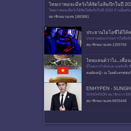
ไทยเราพอจะมีหวังได้จัดโอลิมปิกในปี 203
ไทยเราพอจะมีหวังได้จัดโอลิมปิกในปี 2032 บ้างมั้ยค
องจากระบอบสมบูรณาญาสิทธ
สมาชิกหมายเลข 1883881
ประธานไอโอซีได้ให้คว
ประธานคณะกรรมการโอลิมปิกสา
ห้สัมภาษณ์กับสื่อ insidethe
สมาชิกหมายเลข 1355793
ไทยแลนด์ว่าไง...เพื่อ
นี่ไทยเรากำลังจะตามหลังทั้ง สิ
🇻🇳 🌟🌟 รัฐบาลเ
คนตัดหญ้า ณ โอลด์แทรฟฟอร
ENHYPEN - SUNGHOON
SUNGHOON สมาชิกจาก ENHYPEN
ฤดูหนาว 2026
จนถึงการเข้าร่วมพิธีเปิด ใน
สมาชิกหมายเลข 6655448