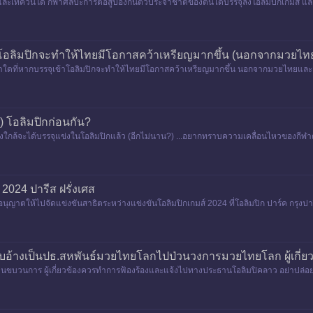
และเทควันโด กีฬาศิลปะการต่อสู้ป้องกันตัวประจำชาติของตนได้บรรจุลงโอลิมปิกเกมส์ และเป็น
้าโอลิมปิกจะทำให้ไทยมีโอกาสคว้าเหรียญมากขึ้น (นอกจากมวยไท
ฬาใดที่หากบรรจุเข้าโอลิมปิกจะทำให้ไทยมีโอกาสคว้าเหรียญมากขึ้น นอกจากมวยไทยแล
) โอลิมปิกก่อนกัน?
ั่งใกล้จะได้บรรจุแข่งในโอลิมปิกแล้ว (อีกไม่นาน?) ...อยากทราบความเคลื่อนไหวของกีฬาตะ
2024 ปารีส ฝรั่งเศส
นุญาตให้ไปจัดแข่งขันสาธิตระหว่างแข่งขันโอลิมปิกเกมส์ 2024 ที่โอลิมปิก ปาร์ค กรุงปาร
้างเป็นปธ.สหพันธ์มวยไทยโลกไปป่วนวงการมวยไทยโลก ผู้เกี่ยว
ป็นขบวนการ ผู้เกี่ยวข้องควรทำการฟ้องร้องและแจ้งไปทางประธานโอลิมปิคลาว อย่าปล่อยนิ่