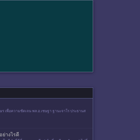
์อักษร เพื่อความชัดเจน พล.อ.เชษฐา ฐานะจาโร ประธานส
อย่างไรดี