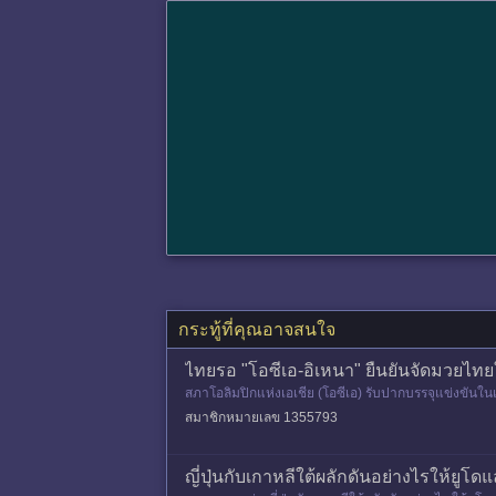
กระทู้ที่คุณอาจสนใจ
ไทยรอ "โอซีเอ-อิเหนา" ยืนยันจัดมวยไทย
สภาโอลิมปิกแห่งเอเชีย (โอซีเอ) รับปากบรรจุแข่งขันใ
ภามวยไทยโลก ในฐาน
สมาชิกหมายเลข 1355793
ญี่ปุ่นกับเกาหลีใต้ผลักดันอย่างไรให้ย