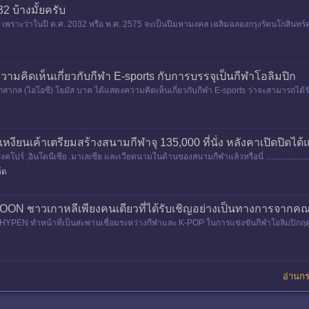
2 บ้างมั้ยครับ
รับ เพราะว่าในปี ค.ศ. 2032 หรือ พ.ศ. 2575 จะเป็นปีมหามงคล เฉลิมฉลองกรุงรัตนโกสิ
ามคิดเห็นเกี่ยวกับกีฬา E-sports กับการบรรจุเป็นกีฬาโอลิมปิก
กล (ไอโอซี) โธมัส บาค ได้แสดงความคิดเห็นเกี่ยวกับกีฬา E-sports ว่าจะสามารถได้รั
games ในระหว่างกา
นเหงียนเค้าเตรียมสร้างสนามกีฬาจุ 135,000 ที่นั่ง หลังคาเปิดปิดได้
งคโปร์ ,อินโดนีเซีย ,มาเลเซีย และเวียดนามในด้านของสนามกีฬาแล้วหรือนี่ ....................
์ด
 ชาวเกาหลีเพียงคนเดียวที่ได้รับเชิญอย่างเป็นทางการจากคณ
 ทำหน้าที่เป็นสะพานเชื่อมระหว่างกีฬาและ K-POP ในการแข่งขันกีฬาโอลิมปิกฤดูหนา
ฐานะชาวเกาหลีเพียงคนเด
อ่านกระ