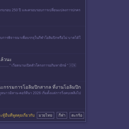
นทร์ครบรอบ 250 ปี และครอบรอบการเปลี่ยนแปลงการปกคร
บการพิจารณาเพื่อบรรจุในกีฬาโอลิมปิกหรือไม่ บาคได้ใ
แล้วนะ
........... ” เวียดนามเปิดตัวโครงการอภิมหายักษ์ “ 🇻🇳
ะกรรมการโอลิมปิกสากล ที่งานโอลิมปิก
วมิลาน-คอร์ทีนา 2026 เริ่มตั้งแต่การวิ่งคบเพลิงไป
ทู้อื่นที่พูดคุยเกี่ยวกับ
มวยไทย
กีฬา
ตะกร้อ