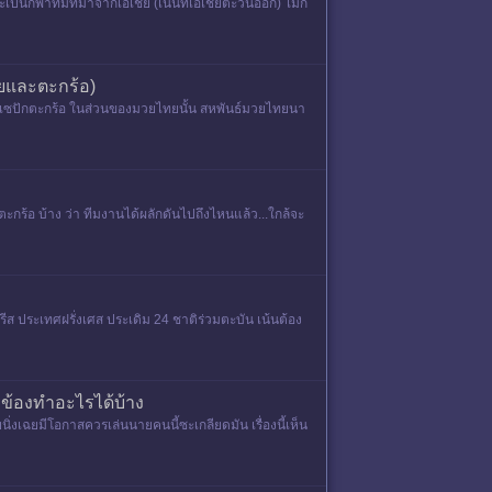
กีฬาที่มีที่มาจากเอเชีย (เน้นที่เอเชียตะวันออก) ไม่กี่
ยและตะกร้อ)
ะเซปักตะกร้อ ในส่วนของมวยไทยนั้น สหพันธ์มวยไทยนา
กร้อ บ้าง ว่า ทีมงานได้ผลักดันไปถึงไหนแล้ว...ใกล้จะ
ีส ประเทศฝรั่งเศส ประเดิม 24 ชาติร่วมตะบัน เน้นต้อง
ข้องทำอะไรได้บ้าง
งเฉยมีโอกาสควรเล่นนายคนนี้ซะเกลียดมัน เรื่องนี้เห็น