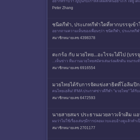
อยากทราบว่า ญี่ปุ่นกับเกาหลีใต้ผลักดันอย่างไร ให้ยูโด
ชนิดที่ไ
Peter Zhang
ชนิดกีฬา, ประเภทกีฬาใดที่หากบรรจุเข
อยากถามความเห็นของเพื่อนๆว่า ชนิดกีฬา, ประเภทกี
นาชาติได้รับการรับรองจาก IOC
สมาชิกหมายเลข 4398378
ตะกร้อ กับ มวยไทย...อะไรจะได้ไป (บรรจุ
...เห็นข่าว ทีมงานมวยไทยสมัครเล่นเร่งผลักดัน จนกระท
ได้บรรจุเข้าแข
สมาชิกหมายเลข 6916554
มวยไทยได้รับการจัดแข่งสาธิตที่โอลิมปิก 
คนไทยเฮลั่น! IFMA ประกาศข่าวดีกีฬา "มวยไทย" ได้รับอ
มี &q
สมาชิกหมายเลข 6472593
นายสายสมร ประธานมวยลาวเจ้าเดิม แอบอ
ผมว่าไม่ใช้เรื่องเล่นๆมีการปลอมเวบแอบอ้างดูแล้วทำเ
เขมรมันเอาไปปั่น
สมาชิกหมายเลข 2701177