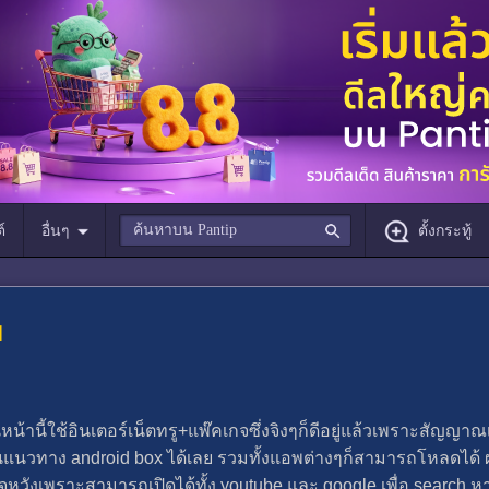
์
อื่นๆ
ตั้งกระทู้
บ
หน้านี้ใช้อินเตอร์เน็ตทรู+แพ๊คเกจซึ่งจิงๆก็ดีอยู่แล้วเพราะสัญญาณ
ในแนวทาง android box ได้เลย รวมทั้งแอพต่างๆก็สามารถโหลดได้ ผ
หวังเพราะสามารถเปิดได้ทั้ง youtube และ google เพื่อ search หาได้