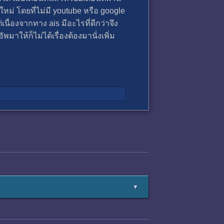
หม่ โดยที่ไม่มี youtube หรือ google
นื่องจากทาง ais มีอะไรที่ดีกว่าจึง
ให้ก็ไม่ได้เรื่องต้องมานั่งเพิ่ม
▼