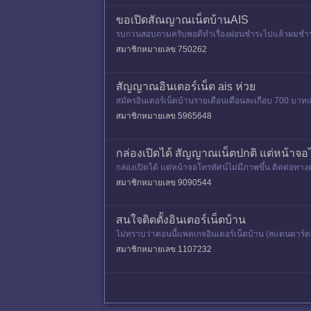
ขอเปิดสัณญาณเน็ตบ้านAIS
รบกวนสอบถามครับพอดีทำเรื่องผ่อนชำระไปแล้วผมชำระต
สมาชิกหมายเลข 750262
สัญญาณอินเตอร์เน็ต ais ห่วย
สมัครอินเตอร์เน็ตบ้านรายเดือนเดือนละเกือบ 700 บาทแ
งผมไม่แน่ใจว่าเท่าไ
สมาชิกหมายเลข 5965648
กล่องเปิดได้ สัญญาณเน็ตปกติ แต่หน้าจอไ
กล่องเปิดได้ แต่หน้าจอโทรทัศน์ไม่มีภาพขึ้น ติดต่อทา
สมาชิกหมายเลข 9090544
สนใจติดตั้งอินเตอร์เน็ตบ้าน
ไม่ทราบว่าตอนนี้แพคเกจอินเตอร์เน็ตบ้าน (สแตนดาร์ด เร้า
ท
สมาชิกหมายเลข 1107232