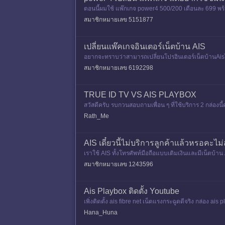
ตอนนี้ผมใช้ แพ๊กเกจ power4 500/200 เดือนละ 699 พร้อ
ถ ใข้ซิมเดิม
สมาชิกหมายเลข 5151877
เปลี่ยนแพ๊คเกจอินเตอร์เน็ตบ้าน​ AIS
อยากจะทราบว่าสามารถเปลี่ยนโปรอินเตอร์​เน็ต​บ้านAisได
nline​ ที่มี
สมาชิกหมายเลข 6192298
TRUE ID TV VS AIS PLAYBOX
สวัสดีครับ รบกวนสอบถามเพื่อน ๆ ที่ใช้บริการ 2 กล่องนี
ไม่ได้ ข
Rath_Me
AIS เดี๋ยวนี้ไม่บริการลูกค้าแล้วหรอคะไ
เราใช้ AIS ทั้งโทรศัพท์มือถือแบบเติมเงินและมีเน็ตบ้าน 
แต่เมื
สมาชิกหมายเลข 1243596
Ais Playbox ติดตั้ง Youtube
เพิ่งติดตั้ง ais fibre net เน็ตแรงกระฉูดดีจริง กล่อง a
o ผ่าน
Hana_Huna