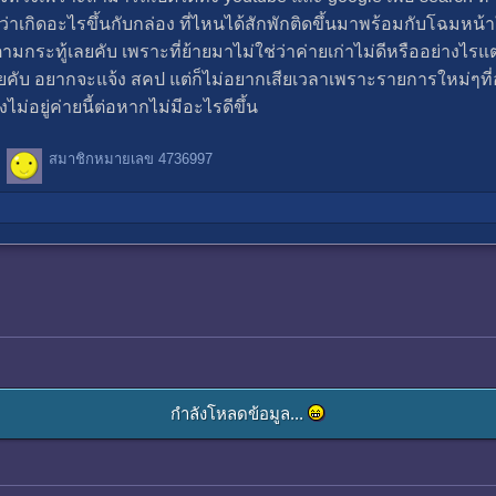
่าเกิดอะไรขึ้นกับกล่อง ที่ไหนได้สักพักติดขึ้นมาพร้อมกับโฉมหน้าใ
ระทู้เลยคับ เพราะที่ย้ายมาไม่ใช่ว่าค่ายเก่าไม่ดีหรืออย่างไรแต่เ
คับ อยากจะแจ้ง สคป แต่ก็ไม่อยากเสียเวลาเพราะรายการใหม่ๆที่อัพมา
ไม่อยู่ค่ายนี้ต่อหากไม่มีอะไรดีขึ้น
สมาชิกหมายเลข 4736997
กำลังโหลดข้อมูล...