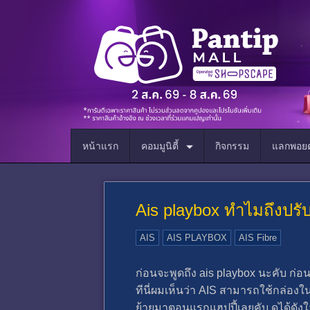
หน้าแรก
คอมมูนิตี้
กิจกรรม
แลกพอยต
Ais playbox ทำไมถึงปรั
AIS
AIS PLAYBOX
AIS Fibre
ก่อนจะพูดถึง ais playbox นะคับ ก่อน
ทีนี่ผมเห็นว่า AIS สามารถใช้กล่อง
ย้ายมาตอนแรกแฮปปี้เลยคับ ดูได้ดังใจ