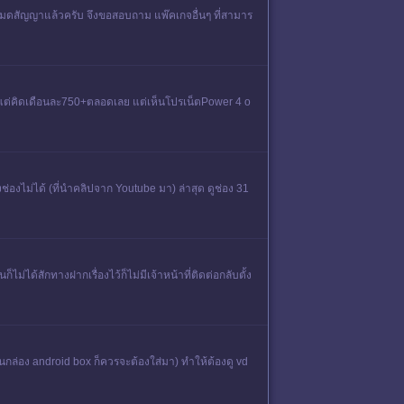
ล้หมดสัญญาแล้วครับ จึงขอสอบถาม แพ๊คเกจอื่นๆ ที่สามาร
​ แต่คิดเดือนละ750+ตลอดเลย แต่เห็นโปรเน็ต​Power 4​ o
ช่องไม่ได้ (ที่นำคลิปจาก Youtube มา) ล่าสุด ดูช่อง 31
่ได้สักทางฝากเรื่องไว้ก็ไม่มีเจ้าหน้าที่ติดต่อกลับตั้ง
เป็นกล่อง android box ก็ควรจะต้องใส่มา) ทำให้ต้องดู vd