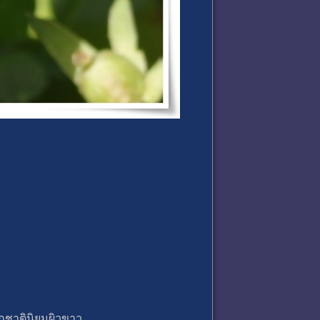
กชาตินิยมผิวขาว