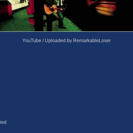
YouTube / Uploaded by RemarkableLoser
died