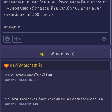
ของบัตรเดิมและบัตรใหม่นะคะ สำหรับบัตรเดบิตแบบธรรมดา
( K-Debit Card ) มีค่าธรรมเนียมแรกเข้า 100 บาท และค่า
ธรรมเนียมรายปี 200 บาท ค่ะ
ขอบคุณค่ะ

0
0
Login
เพื่อตอบกระทู้
กระทู้ที่คุณอาจสนใจ
อายัดบัตรatm กสิกรในK+ได้มั้ย
สมาชิกหมายเลข 5046576
ทำบัตรATMกสิกรหาย ล็อคบัตรผ่านแอพแล้ว ต้องแจ้งอายัดอีกมั้ยคะ
สมาชิกหมายเลข 9201436