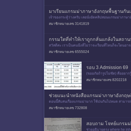
มาเรียนแกรมม่าภาษาอังกฤษพื้นฐานกัน
เจ้าของกระทู้ว่างครับ เลยนั่งอัดคลิปสอนแกรมม่าภาษ
สมาชิกหมายเลข 3141819
กรรมใดที่ทำให้เราถูกกลั่นแกล้งในสถานท
สวัสดีค่ะ เราเป็นคนนึงที่ไม่ว่าจะเรียนที่ไหนก็จะโดนอ
สมาชิกหมายเลข 6555024
รอบ 3 Admission 69
(ขออภัยถ้ารูปไม่ชัด) คืออยาก
เตรียมตัวเลยติดเล่นไปนิดนึง)
สมาชิกหมายเลข 8202218
ช่วยแนะนำหนังสือแกรมม่าภาษาอังกฤษด
ตอนนี้สับสนเรื่องแกรมม่ามาก ใช้ปนกันไปหมด สามารถเข้
ๆ สักแล่มค่ะ เ
สมาชิกหมายเลข 732808
สอบถาม โจทย์แกรมม่
ช่วยอธิบายตรง where he inher