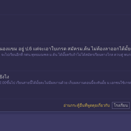
หนองแขม อยู่ ป.6 แต่จะเอาใบเกรด สมัครม.ต้น ไม่ต้องลาออกได้มั้ย
 จะไปเรียนอีกที่ กศน.พุทธมณฑล ม.ต้น ได้มั๊ยครับถ้าไม่ได้สมัครเรียนทางไกล ควบคู่ พบก
ยังไง
้2.00ขึ้นไป เรียนสายนี้ได้มั้ยคะไม่มีผลงานด้วย เก็บผลงานตอนนี้จะทันมั้ย ม.เอกชนใช้เกร
อ่านกระทู้อื่นที่พูดคุยเกี่ยวกับ
โรงเรียน