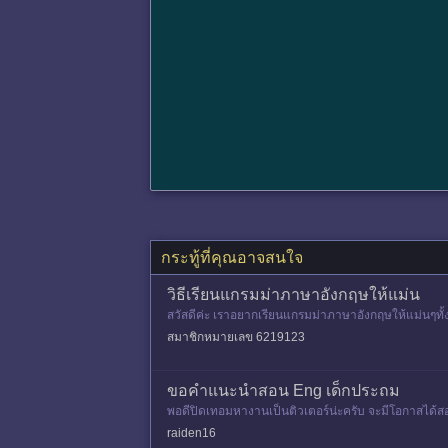
กระทู้ที่คุณอาจสนใจ
วิธีเรียนแกรมม่าภาษาอังกฤษให้แม่น
สวัสดีค่ะ เราอยากเรียนแกรมม่าภาษาอังกฤษให้แม่นๆทั้
มม่าตั้งแต่ต้น ไม่ร
สมาชิกหมายเลข 6219123
ขอคำแนะนำสอน Eng เด็กประถม
พอดีปิดเทอมหางานเป็นติวเตอร์น่ะครับ จะมีโอกาสได้สอน
กวัยเท่านี้จ
raiden16