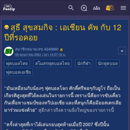
close
สุธี สุขสมกิจ : เอเชียน คัพ กับ 12
ปีที่รอคอย
สมาชิกหมายเลข 4245660
05 พฤษภาคม 2561 เวลา 14:57:18 น.
ฟุตบอลไทย
สโมสรฟุตบอลไทย
นักกีฬา
นักฟุตบอล
ฟุตบอลเอเชีย
“มันเหมือนกับน้องๆ ฟุตบอลโลก ศักดิ์ศรีพอๆกับยูโร ถือเป็น
เกียรติสูงสุดที่ได้ลงเล่นในรายการนี้ เพราะนี่คือการขับเคี่ยว
กันเพื่อหาแชมป์ของทวีปเอเชีย และที่สนุกก็คือมีออสเตรเลีย
มาร่วมแข่งด้วย”
สุธีกล่าวถึงความยิ่งใหญ่ของรายการนี้
“ครั้งล่าสุดที่เราได้เล่นรอบสุดท้ายเมื่อปี 2007 ซึ่งปีนั้น