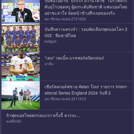
กุนซือโอมาน "บรังโก อีวานโควิช" โปรไฟล์ระ
ดับยุโรปสุดหรู ผู้ยกระดับทีมชาติ แฟนบอลไทย
อย่าชะล่าใจ นัดหน้าช้างศึกเจอของจริง
สมาชิกหมายเลข 2721024
บันทึกความทรงจำ : รอบคัดเลือกฟุตบอลโลก 2
002 : ทีมชาติไทย
kottgolf
"เคน" กดเบิ้ล-แรชฟอร์ดปิดกล่อง!
ฮาลั่น
เชียร์สดกอล์ฟชาย Asian Tour รายการ Intern
ational Series England 2024 วันที่ 2
สมาชิกหมายเลข 3211913
ถ้าฟุตบอลไทยตกรอบแรก ครั้งนี้ ควรจะ...
หงส์ปีกหัก