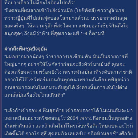
ที่อย่างเดียว ไม่มีอะไรต้องไปกลัว”
“ยิ่งตอนที่ผมลากเข้าไปยิงผ่านมือ (โยชิคัตสึ) คาวางูจิ นาย
ทวารญี่ปุ่นที่ไปเล่นฟุตบอลโลกมาแล้วนะ บรรยากาศมันสุด
ยอดจริงๆ ให้ความรู้สึกที่สะใจมาก แฟนบอลก็เชียร์กันถึงใจ
สนุกสุดๆ ถึงแม้ว่าท้ายที่สุดเราจะแพ้ 1-4 ก็ตามที”
ฝากถึงทีมชุดปัจจุบัน
“ผมอยากฝากน้องๆ ว่ารายการเอเชียน คัพ มันเป็นรายการที่
ใหญ่มากๆ อยากให้โฟกัสว่าก่อนจะถึงทัวร์นาเม้นต์ คุณจะ
ต้องเตรียมความพร้อมยังไง เพราะมันเป็นเวทีระดับนานาชาติ
อยากให้ได้โชว์ฟอร์มเด่นกันทุกคน เพราะมันคือบทพิสูจน์ว่า
คุณสามารถเล่นในเกมระดับสูงได้ ถึงตรงนั้นการเล่นไปต่าง
แดนก็เป็นเรื่องไม่ไกลเกินตัว”
“แล้วถ้าเข้ารอบ 8 ทีมสุดท้าย เข้ารอบรองฯได้ โมเมนตัมจะมา
เลย เหมือนอย่างกรีซตอนยูโร 2004 เพราะถึงตอนนั้นทุกอย่าง
มันเท่ากันแล้ว และถ้าเกิดไม่มีใครเจ็บหรือติดโทษแบน อะไรก็
เกิดขึ้นได้ จากใจ สุธี สุขสมกิจ เลยครับ” อดีตหัวหอกช้างศึกวัย