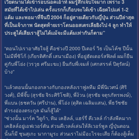
เวียดนามได้เข้ารอบน็อคเอ้าท์ ผมรู้สึกเจ็บใจมาก เพราะ 3
สมัยที่ได้เข้าไปเล่น ครั้งแรกก็เกือบจะได้เข้า เฉียดไปแค่ 1-2
แต้ม และพอมาที่จีนปี 2004 ก็อยู่สายเดียวกับญี่ปุ่น ส่วนปีล่าสุด
ที่เป็นเจ้าภาพ นัดสุดท้ายเราโดนออสเตรเลียยิงไป 4 ลูก ทำให้
ประตูได้เสียเราสู้ไม่ได้แม้จะมีแต้มเท่ากันก็ตาม”
“ตอนไปเราอาศัยใจสู้ คือช่วงปี 2000 ปีเตอร์ วิธ เป็นโค้ช ปีนั้น
ไม่มีพี่ซิโก้ (เกียรติศักดิ์ เสนาเมือง) ที่อยู่ฮัดเดอร์สฟิลด์ ผมก็ยืน
คู่กับพี่โย่ง (วรวุธ ศรีมะฆะ) ยืนกับพี่เจมส์ (เศกสรรค์ ปิตุรัตน์)
บ้าง”
“แล้วตอนนั้นกองกลางกับกองหลังเราฟูลทีม มีพี่นิเวศน์ (ศิริ
วงศ์), มีพี่จั๊บ (สุรชัย จิระศิริโชติ), พี่ง้วน (สุรชัย จตุรภัทรพงษ์),
พี่แบน (ธชตวัน (ศรีปาน), พี่โอ่ง (ดุสิต เฉลิมแสน), พี่ธวัชชัย
ดำรงอ่องตระกูล มันก็สู้ได้”
“ช่วงนั้น มาร์ค วิดูก้า, ทิม เคฮิลล์, แฮร์รี่ คีเวลล์ กำลังพีคมาก
เคฮิลล์อยู่เอฟเวอร์ตัน ส่วนคีเวลล์เล่นให้ลิเวอร์พูล ญี่ปุ่นตอน
นั้นก็มี ชุนสุเกะ นากามูระ ส่วนเราไม่มีอะไรจะเสีย ก็ต้องสู้เต็ม