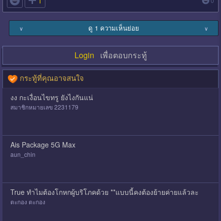

1
0
ดู 1 ความเห็นย่อย
∨
∨
Login
เพื่อตอบกระทู้
กระทู้ที่คุณอาจสนใจ
งง กะเงื่อนไขทรู ยังไงกันแน่
สมาชิกหมายเลข 2231179
Ais Package 5G Max
aun_chin
True ทำไมต้องโกหกผู้บริโภคด้วย **แบบนี้คงต้องย้ายค่ายแล้วละ
ตะกอง ตะกอง