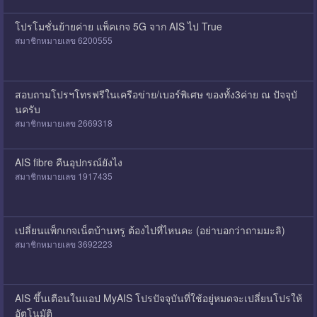
โปรโมชั่นย้ายค่าย แพ็คเกจ 5G จาก AIS ไป True
สมาชิกหมายเลข 6200555
สอบถามโปรฯโทรฟรีในเครือข่าย/เบอร์พิเศษ ของทั้ง3ค่าย ณ ปัจจุบั
นครับ
สมาชิกหมายเลข 2669318
AIS fibre คืนอุปกรณ์ยังไง
สมาชิกหมายเลข 1917435
เปลี่ยนแพ็กเกจเน็ตบ้านทรู ต้องไปที่ไหนคะ (อย่าบอกว่าถามมะลิ)
สมาชิกหมายเลข 3692223
AIS ขึ้นเตือนในแอป MyAIS โปรปัจจุบันที่ใช้อยู่หมดจะเปลี่ยนโปรให้
อัตโนมัติ