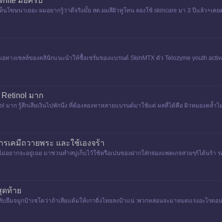
ite มั้ยครับ
 เห็นโฆษนาเยอะ ผมอยากรู้ว่าดีจริงมั้ย สต.ผมสีผิวทูโทน ลองใช้ skincare มา 3 ปีแล้ว
อหมอทางเซลล์ของคลินิกแนะนำให้ซื้อเซรั่มของแบรนด์ SkinMTX ตัว Telozyme youth activat
 Retinol มาก
l มาก รู้สึกเสียเงินไปพักนึง ที่ต้องลองหาหลายแบรนด์มาใช้แต่ ผลที่ได้คือ ผิวหมองคล้
สารเคมีถวายพระ และใช้เองจร้า
่างไม่อยากจะอยู่เฉย มาชวนทำสบู่เก็บไว้ใช้หรือเปนของฝากใส่กล่องแพคเกจสวยๆก้ได้นร้า 
ถุดิบจากshopp
ุดท้าย
ีลลับยืมจมูกป้าเซโตว่าถ้าเสียแต้มให้เกาติ่งไทยลงป้าแน่ :พวกหล่อนจะมาหมดแรงอะไรตอน
ีลลับทุบให้เ