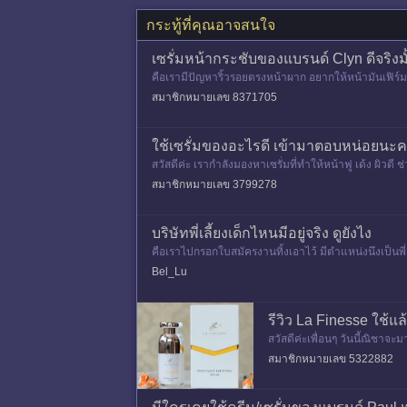
กระทู้ที่คุณอาจสนใจ
เซรั่มหน้ากระชับของแบรนด์ Clyn ดีจริงมั
คือเรามีปัญหาริ้วรอยตรงหน้าผาก อยากให้หน้ามันเฟิร์ม
ย เห็นว่าสารสะ
สมาชิกหมายเลข 8371705
ใช้เซรั่มของอะไรดี เข้ามาตอบหน่อยนะ
สวัสดีค่ะ เรากำลังมองหาเซรั่มที่ทำให้หน้าฟู เด้ง ผิวด
สมาชิกหมายเลข 3799278
บริษัทพี่เลี้ยงเด็กไหนมีอยู่จริง ดูยังไง
คือเราไปกรอกใบสมัครงานทิ้งเอาไว้ มีตำแหน่งนึงเป็นพี่เล
(บร
Bel_Lu
รีวิว La Finesse ใช้แล
สวัสดีค่ะเพื่อนๆ วันนี้ณิชาจะ
La Finesse Instant Lifting S
สมาชิกหมายเลข 5322882