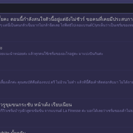
้ยคะ ตอนนี้กำลังสนใจตัวนี้อยู่เเต่ยังไม่ชัวร์ ขอคนที่เคยมีประสบ
ๆ แต่นี่เป็นคนกลัวเข็มมากไม่กล้าฉีดเลย ไถฟีดttไปเจอแบรนด์Clynเห็นว่าเป็นเซรั่มของหม
คะ
ี ช่วยแนะนำหน่อยค่ะ แล้วทุกคนใช้เซรั่มของอะไรอยู่คะ มาแบ่งปันกันค่ะ
ี้ยงเด็กค่ะ คุณสมบัติคือต้องจบป.ตรี ไม่อ้วน ไม่ดำ แล้วทีนี้คือเค้าติดต่อกลับมา ไม่ได้ถ
้วรูขุมขนกระชับ หน้าเด้ง เรียบเนียน
มารีวิวเซรั่มบำรุงผิวสูตรเข้มข้น จากแบรนด์ La Finesse ค่ะ บอกได้เลยว่าเซรั่มของเค้าไม
eru