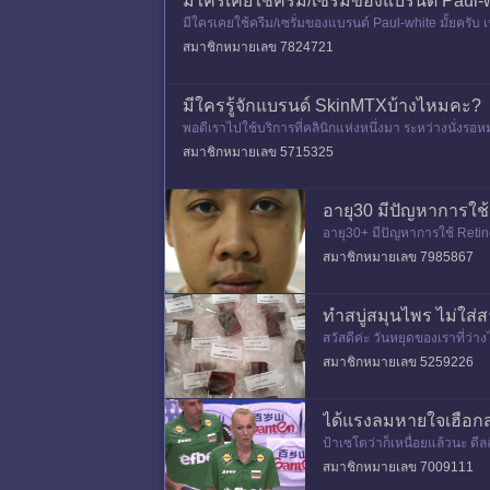
มีใครเคยใช้ครีม/เซรั่มของแบรนด์ Paul-wh
มีใครเคยใช้ครีม/เซรั่มของแบรนด์ Paul-white มั้ยครับ
ด+พกร่ม สรุปทำแล
สมาชิกหมายเลข 7824721
มีใครรู้จักแบรนด์ SkinMTXบ้างไหมคะ?
พอดีเราไปใช้บริการที่คลินิกแห่งหนึ่งมา ระหว่างนั่งร
การหดสั้น
สมาชิกหมายเลข 5715325
อายุ30 มีปัญหาการใช้
อายุ30+ มีปัญหาการใช้ Retino
สมาชิกหมายเลข 7985867
ทำสบู่สมุนไพร ไม่ใส่
สวัสดีค่ะ วันหยุดของเราที่ว
นค่า ทำง่ายไม่ซับซ้อนซื้อวัต
สมาชิกหมายเลข 5259226
ได้แรงลมหายใจเฮือกส
ป้าเซโตว่าก็เหนื่อยแล้วนะ ด
ย2เซตไม่ได้​เราตกลงกันแล้วนิด
สมาชิกหมายเลข 7009111