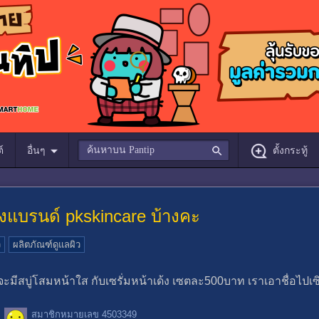
์
อื่นๆ
ตั้งกระทู้
องแบรนด์ pkskincare บ้างคะ
ว
ผลิตภัณฑ์ดูแลผิว
ะมีสบู่โสมหน้าใส กับเซรั่มหน้าเด้ง เซตละ500บาท เราเอาชื่อไปเซิ
สมาชิกหมายเลข 4503349