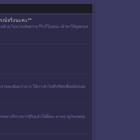
การณ์จริงนะคะ**
อด้วย ไม่น่าจะอันตราย รีวิวก็โอเคนะ เค้าทาให้ดูสดๆเล
ามรายละเอียดเรามาก ให้เราเข้าไปที่บริษัทเพื่อสมัครเลย
่ธรรมดาจริงๆ อยากรู้กันแล้วใช่มั้ยคะ ตามมาดูกันเลยยย