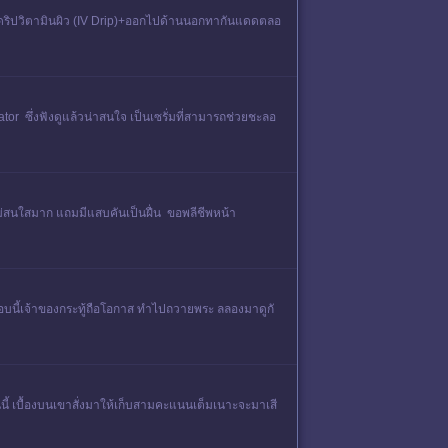
+เคยดริปวิตามินผิว (IV Drip)+ออกไปด้านนอกทากันแดดตลอ
or ซึ่งฟังดูแล้วน่าสนใจ เป็นเซรั่มที่สามารถช่วยชะลอ
ำไม่สนใสมาก แถมมีแสบคันเป็นฝื่น ขอพลีชีพหน้า
รอบนี้เจ้าของกระทู้ถือโอกาส ทำไปถวายพระ ลลองมาดูกั
นี้ เบื้องบนเขาสั่งมาให้เก็บสามคะแนนเต็มเนาะจะมาเสี