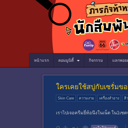
หน้าแรก
คอมมูนิตี้
กิจกรรม
แลกพอยต
ใครเคยใช้สบู่กับเซรั่มข
Skin Care
ความงาม
เครื่องสำอาง
สิ
เราไปเจอครีมยี่ห้อนึงในเน็ต ใน1เซตจ