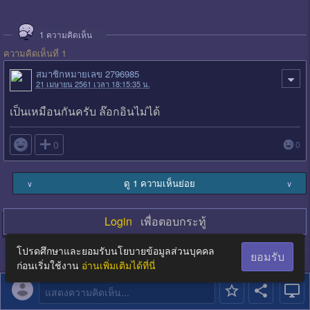
1
ความคิดเห็น
ความคิดเห็นที่ 1
สมาชิกหมายเลข 2796985
21 เมษายน 2561 เวลา 18:15:35 น.
เป็นเหมือนกันครับ ล๊อกอินไม่ได้

0
0
ดู 1 ความเห็นย่อย
∨
∨
Login
เพื่อตอบกระทู้
โปรดศึกษาและยอมรับนโยบายข้อมูลส่วนบุคคล
ยอมรับ
ก่อนเริ่มใช้งาน
อ่านเพิ่มเติมได้ที่นี่
แสดงความคิดเห็น...