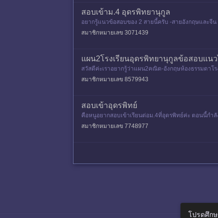
สอบเข้าม.4 อุดรพิทยานุกูล
อยากรู้แนวข้อสอบของ 2 สายนี้ครับ -สายอังกฤษและจีน 
เอกสารอะไรบ้าง
สมาชิกหมายเลข 3071439
แผน2โรงเรียนอุดรพิทยานุกูลข้อสอบแน
สวัสดีค่ะเราอยากรู้ว่าแผน2คณิต-อังกฤษห้องธรรมดาโรง
ยดเลยนะคะะะ🥹🙏🏻*เข้าย
สมาชิกหมายเลข 8579943
สอบเข้าอุดรพิทย์
คือหนูอยากสอบเข้าเรียนต่อม.4ที่อุดรพิทย์ค่ะ ตอนนี้กำล
สมาชิกหมายเลข 7748977
โปรดศึกษ