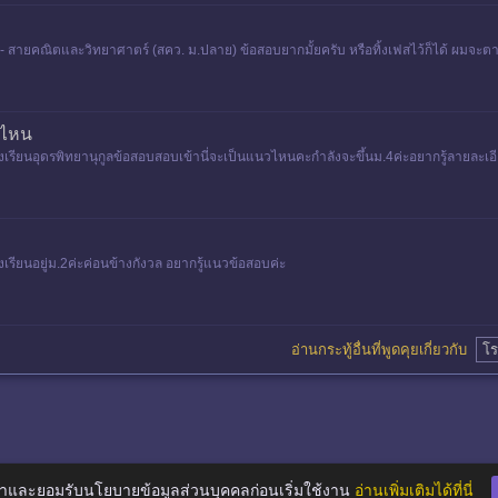
- สายคณิตและวิทยาศาตร์ (สคว. ม.ปลาย) ข้อสอบยากมั้ยครับ หรือทิ้งเฟสไว้ก็ได้ ผมจะตา
วไหน
เรียนอุดรพิทยานุกูลข้อสอบสอบเข้านี่จะเป็นแนวไหนคะกำลังจะขึ้นม.4ค่ะอยากรู้ลายละเอ
ังเรียนอยู่ม.2ค่ะค่อนข้างกังวล อยากรู้แนวข้อสอบค่ะ
อ่านกระทู้อื่นที่พูดคุยเกี่ยวกับ
โร
าและยอมรับนโยบายข้อมูลส่วนบุคคลก่อนเริ่มใช้งาน
อ่านเพิ่มเติมได้ที่นี่