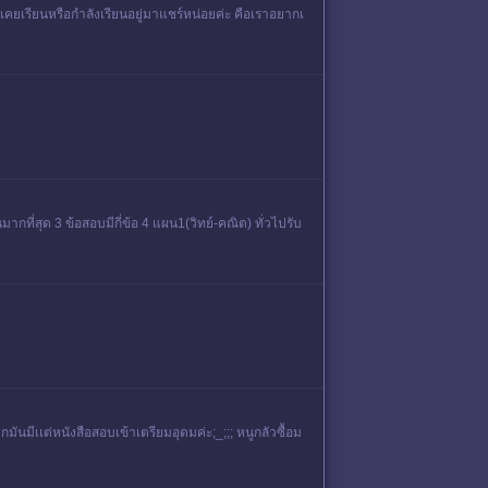
ที่เคยเรียนหรือกำลังเรียนอยู่มาแชร์หน่อยค่ะ คือเราอยากเ
ที่สุด 3 ข้อสอบมีกี่ข้อ 4 แผน1(วิทย์-คณิต) ทั่วไปรับ
มันมีเเต่หนังสือสอบเข้าเตรียมอุดมค่ะ;_;;; หนูกลัวซื้อม