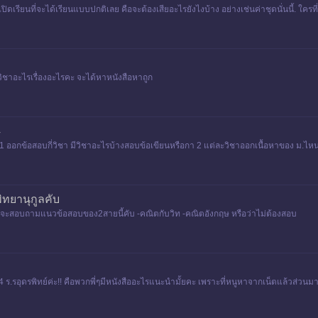
นเปิดเรียนที่จะได้เรียนแบบปกติเลย คือจะต้องเสียอะไรยังไงบ้าง อย่างเช่นค่าชุดนั่นนี้. ใคร
วิชาอะไรเรื่องอะไรคะ จะได้หาหนังสือหาถูก
4
1 ออกข้อสอบกี่วิชา มีวิชาอะไรบ้างสอบข้อเขียนหรือกา 2 แต่ละวิชาออกเนื้อหาของ ม.ไหนมาก
ิทยานุกูลคับ
กจะสอบถามแนวข้อสอบของ2สายนี้คับ -คณิตกับวิท -คณิตอังกฤษ หรือว่าไม่ต้องสอบ
4 ร.รอุดรพิทย์ค่ะ!! คือพวกพี่ๆมีหนังสืออะไรแนะนำมั้ยคะ เพราะที่หนูหาจากเน็ตแล้วส่วนมาก