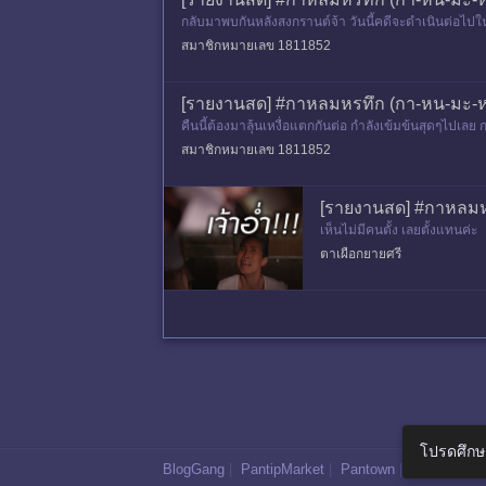
กลับมาพบกันหลังสงกรานต์จ้า วันนี้คดีจะดำเนินต่อไปในท
สมาชิกหมายเลข 1811852
[รายงานสด] #กาหลมหรทึก (กา-หน-มะ-หอ
คืนนี้ต้องมาลุ้นเหงื่อแตกกันต่อ กำลังเข้มข้นสุดๆไปเล
สมาชิกหมายเลข 1811852
[รายงานสด] #กาหลมหร
เห็นไม่มีคนตั้ง เลยตั้งแทนค่ะ
ตาเผือกยายศรี
โปรดศึกษ
BlogGang
|
PantipMarket
|
Pantown
|
Maggang