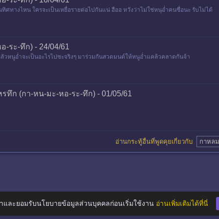
ิศทางไหน ใครจะเป็นเหยื่อรายต่อไปกันแน่ ฮืออ หวังว่าไม่ใช่หนุอ่ำคนซื่อนะ รับไม่ได้
-ระ-ทึก) - 24/04/61
ย กลัวหนูอ่ำจะเป็นอะไรไปซะจริงๆ มาร่วมกันสวดมนต์ให้หนูอ่ำแคล้วคลาดกันจ้า
ทึก (กา-หน-มะ-หอ-ระ-ทึก) - 01/05/61
อ่านกระทู้อื่นที่พูดคุยเกี่ยวกับ
กาหลม
าและยอมรับนโยบายข้อมูลส่วนบุคคลก่อนเริ่มใช้งาน
อ่านเพิ่มเติมได้ที่นี่