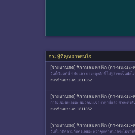
กระทู้ที่คุณอาจสนใจ
[รายงานสด] #กาหลมหรทึก (กา-หน-มะ-หอ
วันนี้เริ่มคดีที่ 4 กันแล้ว นายผดุงศักดิ์ ไม่รู้ว่าจะเป็น
สมาชิกหมายเลข 1811852
[รายงานสด] #กาหลมหรทึก (กา-หน-มะ-หอ
กำลังเข้มข้นเลยฮะ ขมวดปมเข้ามาทุกทีแล้ว ตัวละครลับก
สมาชิกหมายเลข 1811852
[รายงานสด] #กาหลมหรทึก (กา-หน-มะ-หอ
วันนี้มาติดตามกันต่อเลยฮะ พวกคุณตำหนวดจะไปช่วยกิมท้อ