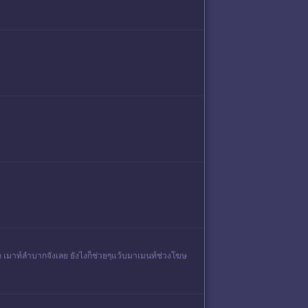
ิมาก เมาท์ลำบากจังเลย ยังไงก็ช่วยๆแว้บมาเมนท์ช่วงโฆษ