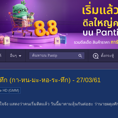
์
อื่นๆ
ตั้งกระทู้
ก (กา-หน-มะ-หอ-ระ-ทึก) - 27/03/61
e HD (GMM)
ีใจจัง แสดงว่าคนเริ่มติดแล้ว วันนี้มาตามลุ้นกันต่อฮะ ว่านายผดุงศั