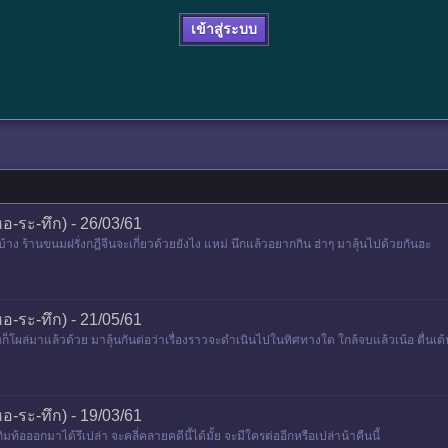
เข้าสู่ระบบ
-ระ-ทึก) - 26/03/61
ยังไงบ้าง ร้านขนมฝรั่งกฎีจีนจะเกี่ยวด้วยยังไง แหม่ นึกแล้วอยากกิน ฮ่าๆ มาลุ้นไปด้วยกันฮะ
-ระ-ทึก) - 21/05/61
็โผล่มาแล้วด้วย มาลุ้นกันต่อว่าเรื่องราวจะดำเนินไปในทิศทางใด ใกล้จบแล้วเน้อ ตื่นเต
-ระ-ทึก) - 19/03/61
ออกมาได้รึเปล่า จะคลี่คลายคดีนี้ได้มั้ย จะมีใครต่ออีกหรือเปล่าน้าคืนนี้