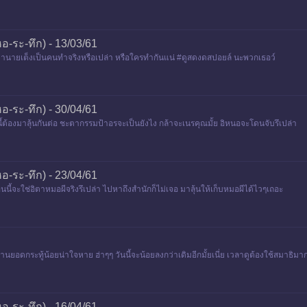
-ระ-ทึก) - 13/03/61
ะฮะว่านายเต็งเป็นคนทำจริงหรือเปล่า หรือใครทำกันแน่ #ดูสดงดสปอยล์ นะพวกเธอว์
-ระ-ทึก) - 30/04/61
นี้ต้องมาลุ้นกันต่อ ชะตากรรมป้าอรจะเป็นยังไง กล้าจะเนรคุณมั้ย อิหนอจะโดนจับรึเปล่า
-ระ-ทึก) - 23/04/61
นนี้จะใช่อิตาหมอผีจริงรึเปล่า ไปหาถึงสำนักก็ไม่เจอ มาลุ้นให้เก็บหมอผีได้ไวๆเถอะ
่อวานยอดกระทู้น้อยน่าใจหาย ฮ่าๆๆ วันนี้จะน้อยลงกว่าเดิมอีกมั้ยเนี่ย เวลาดูต้องใช้สมาธ
-ระ-ทึก) - 16/04/61