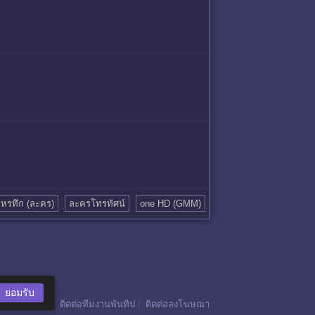
หรทึก (ละคร)
ละครโทรทัศน์
one HD (GMM)
ยอมรับ
ติดต่อทีมงานพันทิป
|
ติดต่อลงโฆษณา