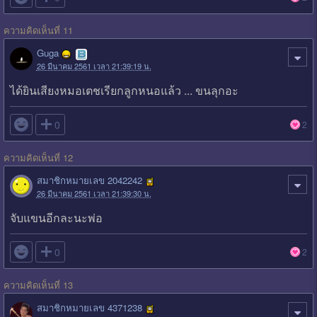
ความคิดเห็นที่ 11
Guga
26 มีนาคม 2561 เวลา 21:39:19 น.
ได้ยินเสียงหมอเตชเรียกลูกหนอแล้ว ... ขนลุกอะ

0
2
ความคิดเห็นที่ 12
สมาชิกหมายเลข 2042242
26 มีนาคม 2561 เวลา 21:39:30 น.
จับแขนอีกละนะพ่อ

0
2
ความคิดเห็นที่ 13
สมาชิกหมายเลข 4371238