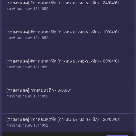
[รายงานสด] #กาหลมหรทึก (กา-หน-มะ-หอ-ระ-ทึก) - 24/04/61
สมาชิกหมายเลข 1811852
[รายงานสด] #กาหลมหรทึก (กา-หน-มะ-หอ-ระ-ทึก) - 10/04/61
สมาชิกหมายเลข 1811852
[รายงานสด] #กาหลมหรทึก (กา-หน-มะ-หอ-ระ-ทึก) - 09/04/61
สมาชิกหมายเลข 1811852
[รายงานสด] กาหลมหรทึก - 6/03/61
สมาชิกหมายเลข 1811852
[รายงานสด] #กาหลมหรทึก (กา-หน-มะ-หอ-ระ-ทึก) - 20/03/61
สมาชิกหมายเลข 1811852