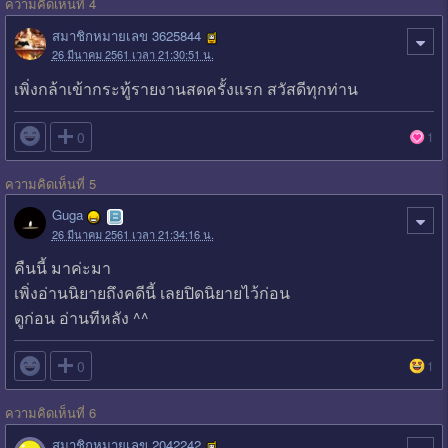
ความคิดเห็นที่ 4
สมาชิกหมายเลข 3625844
26 มีนาคม 2561 เวลา 21:30:51 น.
เพิ่งกล้าเข้ากระทู้รายงานสดครั้งแรก สวัสดีทุกท่าน

0
1
ความคิดเห็นที่ 5
Guga
26 มีนาคม 2561 เวลา 21:34:16 น.
คืนนี้ มาค่ะมา
เพิ่งอ่านนิยายถึงคดีนี้ เลยปิดนิยายไว้ก่อน
ดูก่อน อ่านทีหลัง ^^

0
1
ความคิดเห็นที่ 6
สมาชิกหมายเลข 2042242