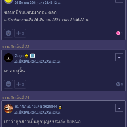
26 มีนาคม 2561 เวลา 21:46:12 น.
ชอบกบี่กับแชนมากอ่ะ ตลก
แก้ไขข้อความเมื่อ 26 มีนาคม 2561 เวลา 21:46:22 น.

0
1
ความคิดเห็นที่ 23
Guga
26 มีนาคม 2561 เวลา 21:46:21 น.
มาละ คู่จิ้น

0
0
ความคิดเห็นที่ 24
สมาชิกหมายเลข 3625844
26 มีนาคม 2561 เวลา 21:46:23 น.
เราว่าลูกสาวเป็นลูกบุญธรรมอ่ะ ยัยหนอ