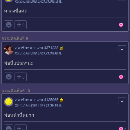
26 มีนาคม 2561 เวลา 21:38:24 น.
มาลงชื่อค่ะ

0
1
ความคิดเห็นที่ 9
สมาชิกหมายเลข 4371238
26 มีนาคม 2561 เวลา 21:38:48 น.
พ่อนี่แปลกๆนะ

0
1
ความคิดเห็นที่ 10
สมาชิกหมายเลข 4125965
26 มีนาคม 2561 เวลา 21:39:18 น.
พ่อหน้าหื่นมาก

0
2