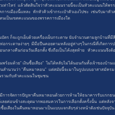
ัวเท่าไหร่ แล้วตัดสินใจว่าหัวคะแนนรายนี้จะเป็นหัวคะแนนให้พร
การเมืองนี้แหละ หักหัวคิวเข้ากระเป๋าตัวเองไปซะ เช่นรับมาหัว
ที่ไหนเป็นเขตคะแนนของพรรคการเมืองใด
ตร ก็จะถูกเย็บด้วยเครื่องเย็บกระดาษ นับจำนวนตามลูกบ้านที่ม
รือห่อกระดาษง่ายๆ มีมือปืนคอยตามหลังอยู่ห่างๆในกรณีที่เกิดการ
ลางคืนก่อนวันเลือกตั้ง ซึ่งถือเป็นโค้งสุดท้าย หัวคะแนนจึงต้องวิ่
านพร้อมด้วย" เงินซื้อเสียง" ไม่ได้หลับไม่ได้นอนกันทั้งเจ้าของบ้
เป็นสำนวนว่า "คืนหมาหอน" แต่สมัยนี้จะมาในรูปแบบอาสาสมัครม
นวนรวมกับหัวคะแนนในชุมชน
่ กกต. มีการจัดการปัญหาคืนหมาหอนด้วยการห้ามให้ธนาคารรับแรกธ
นก็เลยค่อนข้างสะดุดมากพอสมควรในการเลือกตั้งครั้งนั้น แต่หลังจา
ารซื้อเสียงในคืนหมาหอนมาเป็นแบบแจกลับๆล่วงหน้าดังเช่นปัจจุบัน