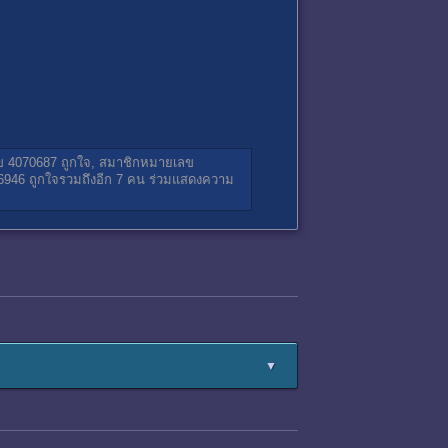
ข 4070687
ถูกใจ,
สมาชิกหมายเลข
6946
ถูกใจรวมถึงอีก 7 คน ร่วมแสดงความ
▼