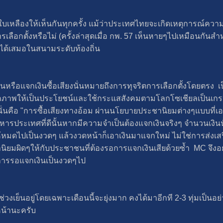
ใบเหลืองให้เห็นกันทุกครั้ง แม้ว่าประเทศไทยจะเกิดเหตุการณ์ควา
รเลือกตั้งหรือไม่ (ครั้งล่าสุดเมื่อ กพ. 57 เห็นหายๆไปเหมือนกัน
นได้เสมอในสนามระดับท้องถิ่น
ือแจกเงินซื้อเสียงนั่นหมายถึงการทุจริตการเลือกตั้งโดยตรง เป็
ภาพให้เป็นประโยชน์และใช้กระแสสังคมตามโลกโซเชียลเป็นเกราะป
 นั่นคือ "การซื้อเสียงทางอ้อม ผ่านนโยบายประชานิยมต่างๆแบบที
บริหารประเทศที่ดีนั้นหากมีความจำเป็นต้องแจกเงินจริงๆ จำนวนเงิ
ห้หมดไปเป็นงวดๆ แล้วงวดหน้าก็เอาเงินมาแจกใหม่ ไม่ใช่การส่งเสร
านิยมผิดๆให้กับประชาชนที่ต้องรอการแจกเงินเสียด้วยซ้ำ MC จึง
การรอแจกเงินเป็นงวดๆไป
นช่วงเย็นอยู่โดยเฉพาะเดือนนี้จะยุ่งมาก คงได้มาอีกที 2-3 ทุ่มเป็นอ
หน้านะครับ