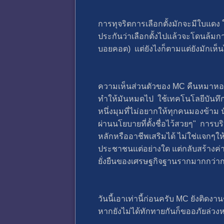
การทุจริตการเลือกตั้งมักจะมีใบแดง 
ประกันว่าเลือกตั้งไปแล้วจะโดนล้มกา
บอยคอต) แต่ยังไงก็ตามแต่ยังมักเห็
ความเห็นส่วนตัวของ MC คืนหมาหอนหร
ทำให้มันหมดไป ใช้เทคโนโลยีบันทึก
หนึ่งมุมที่ไม่อยากให้ทุกคนมองข้าม
ผ่านนโยบายที่ตั้งชื่อไว้สวยๆ" การ
หลักหรืออาชีพเสริมได้ ไม่ใช่แจกๆใ
ประชาชนแต่อย่างใด แต่กลับสร้างค่
ยั่งยืนของเศรษฐกิจฐานรากมากกว่า
วันนี้เอาเท่านี้ก่อนครับ MC ยังติดงา
หากยังไม่ได้ทักทายกันก็ขออภัยล่วง