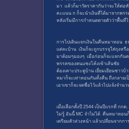
มา แล้วก็มาวัดราคากันว่าจะให้ต่อห
คะแนน ก ก็จะนำเงินที่ได้มาจากพรรค
หลังเริ่มมีการกำหนดตายตัวว่าพื้น
การไปเดินแจกเงินในคืนหมาหอน ธนบั
แต่ละบ้าน เงินก็จะถูกบรรจุใส่ถุงห
มาด้อมๆมองๆ เมื่อก่อนก็จะแจกกันตอนก
พรรคของตนแซงโค้งเข้าเส้นชัย
ต้องเคาะประตูบ้าน เยี่ยมเยียนชาวบ้
หมาก็จะเห่าหอนกันทั้งคืน ถึงกลาย
เอาเขาก็จะจดชื่อไว้แล้วไปแจ้งจำ
เมื่อเลือกตั้งปี 2544 เป็นปีแรกที
ไม่รู้ อันนี้ MC จำไม่ได้ คืนหมาหอ
เตรียมตัวล่วงหน้า แล้วเปลี่ยนจากก