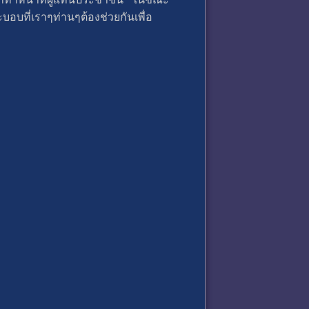
ะบอบที่เราๆท่านๆต้องช่วยกันเพื่อ