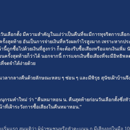
ันเลือกตั้ง มีความสำคัญในแง่ว่าเป็นคืนที่จะมีการทุจริตการเล
ยงครั้งสุดท้าย อันเป็นการจ่ายเงินที่หวังผลกำไรสูงมาก เพราะหากปร
น้านี้ถูกซื้อไปด้วยเงินที่สูงกว่า ก็จะต้องรีบซื้อเสียงหรือแจกเงินเพิ่
ครั้งสุดท้ายก็ว่าได้ นอกจากนี้ การแจกเงินซื้อเสียงที่จะมีอิทธิ
นที่จดจำได้ง่ายด้วย
เวลากลางคืนด้วยลักษณะหลบ ๆ ซ่อน ๆ และมีพิรุธ สุนัขเฝ้าบ้านจึ
กรมคำใหม่ ว่า "คืนหมาหอน น. คืนสุดท้ายก่อนวันเลือกตั้งซึ่งหั
้าหน้าที่เฝ้าระวังการซื้อเสียงในคืนหมาหอน."
ิ่มแรก สมมุติว่า ผู้นำชุมชนหรือหัวคะแนน ก มีเสียงอยู่ในมือ 10