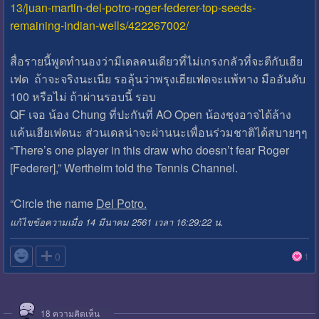
13/juan-martin-del-potro-roger-federer-top-seeds-
remaining-indian-wells/422267002/
สื่อรายนี้พูดทำนองว่ามีเดลคนเดียวที่ไม่เกรงกลัวที่จะตีกับเฮีย
เฟด ถ้าจะจริงนะเนีย รอลุ้นว่าพรุงเฮียเฟดจะแพ้ทาง มืออันดับ
100 หรือไม่ ถ้าผ่านรอบนี้ รอบ
QF เจอ น้อง Chung ที่ปะกันที่ AO Open น้องชุงอาจได้ล้าง
แค้นเฮียเฟดนะ ส่วนเดลน่าจะผ่านนะเพื่อนร่วมชาติได้สบายๆๆ
“There’s one player in this draw who doesn’t fear Roger
[Federer],” Wertheim told the Tennis Channel.
“Circle the name
Del Potro.
แก้ไขข้อความเมื่อ 14 มีนาคม 2561 เวลา 16:29:22 น.

0
1
18
ความคิดเห็น