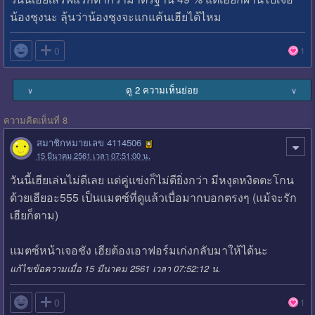
น้องชุงนะ ลุ้นว่าน้องชุงจะแกแค้นเฮียได้ไหม

0
1
ดู 2 ความเห็นย่อย
∨
∨
ความคิดเห็นที่ 8
สมาชิกหมายเลข 4114506
15 มีนาคม 2561 เวลา 07:51:00 น.
วันนี้เฮียเล่นไม่ดีเลย แต่คู่แข่งก็ไม่ดียิ่งกว่า มีหงุดหงิดตะโกน
ด้วยเฮียอะ555 เป็นแมตซ์ที่ดูแล้วเบื่อมากบอกตรงๆ (แม้จะรัก
เฮียก็ตาม)
แมตซ์หน้าเจอชัง เฮียต้องเอาฟอร์มเก่งกลับมาให้ได้นะ
แก้ไขข้อความเมื่อ 15 มีนาคม 2561 เวลา 07:52:12 น.

0
1