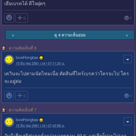
เฮียเบรคได้ ดีใจฝุดๆ

0
0
ดู 4 ความเห็นย่อย
∨
∨
ความคิดเห็นที่ 6
loveHongtae
15 มีนาคม 2561 เวลา 07:11:20 น.
เควินจะไปตามนัดไหมเนี่ย ตัดสินที่ไทร์เบรคว่าใครจะไป ใคร
จะอยู่ต่อ

0
0
ความคิดเห็นที่ 7
loveHongtae
15 มีนาคม 2561 เวลา 07:43:58 น.
วันนีเฮียเสริฟแรกต่ำกว่ามาตรฐาน 49 % แต่เฮียก็ผ่านไปเจอ