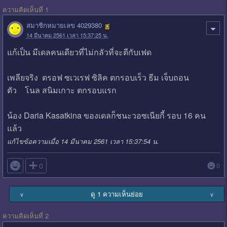
ความคิดเห็นที่ 1
สมาชิกหมายเลข 4029380
14 มีนาคม 2561 เวลา 15:37:25 น.
แก้เป็น มีเดลคนเดียวที่ไม่กลัวที่จะตีกับเฟด
เพลียจริง ตรอฟ ซเวเรฟ ซิลิค ตกรอบเร็ว ธีม เจ็บถอน
ตัว โนล สนิมเกาะ ตกรอบแรก
น้อง Daria Kasatkina ของเดลก็ชนะวอซเนียกี้ รอบ 16 คน
แล้ว
แก้ไขข้อความเมื่อ 14 มีนาคม 2561 เวลา 15:37:54 น.

0
0
ดู 1 ความเห็นย่อย
∨
∨
ความคิดเห็นที่ 2