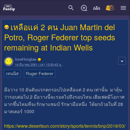
close
เหลือแค่ 2 คน Juan Martin del
Potro, Roger Federer top seeds
remaining at Indian Wells
loveHongtae
14 มีนาคม 2561 เวลา 13:30:43 น.
เทนนิส
Roger Federer
มือวาง 10 อันดับแรกตกรอบไปเหลือแค่ 2 คน เท่านั้น มาลุ้น
ว่ารอบต่อไป 2 มือวางนี้จะรอดไปถึงรอบไหน เฮียเฟดมีโอกาศ
มากขึ้นไหมที่จะรักษาแชมป์ รักษามือหนึ่ง ได้ยกถ้วยใบที่ 28
มาสเตอร์ 1000
https://www.desertsun.com/story/sports/tennis/bnp/2018/03/