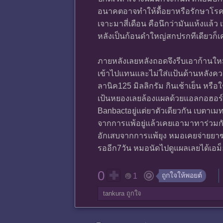
อนาคตอาจทำให้ดื้อยาหรือรักษาโรคอ
เจาะมาสี่เดือน คือนึกว่ามันแห้งแล้
หลังเป็นก้อนดำใหญ่สกปรกทีเดียวก็เค
ภายหลังเลยหลังถอดจึงรีบเอาก้านใหม
เข้าไปแทนและไม่ใส่แป้นด้านหลังคว
ลานิค125 มิลลิกรัม กินเช้าเย็น หรือ
เป้นหยองเลยล้องแผลด้วยแอลกอฮอร์ พ
Banbactอยู่แต่ยาตัวเดียวกัน เบตาเม
จากการแพ้อยู่แล้วเคยเอามาทาร่วมกับ 
อักเสบจากการแพ้ยุง หมอเคยจ่ายยาฆ่า
รออีก7วัน หมอนัดไปดูแผลเลยได้เอม็อ
0
ถูกใจให้พอยต์
1
tankura
ถูกใจ