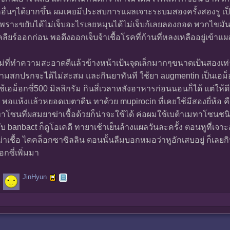
ื่นๆได้ยากขึ้น ผมเคยมีประสบการแผลเจาะระบมสองครั้งสองรู เป็น
ว เพราะขยับได้ไม่เจ็บอะไรเลยหมุนได้ไม่เจ็บก้เลยลองถอด พวกไขม
ลียร์ออกก่อน พอดึงออกเจ็บจ้าเชื้อโรคที่ก้านที่หลงเหลืออยู่เข้า
่ที่ทำความสะอาดดีแล้วข้างหน้าเป้นจุดเล็กมากๆขนาดเป้นสองเท่
ามสกปรกจะได้ไม่สะสม และกินยาทันที ใช้ยา augmentin เป็นเอม็อ
ใช้เอม็อกซี่500 มิลลิกรัม กินสี่เวลาหลังอาหารก่อนนอนก็ได้ แต่ให้
อแห้งแล้วหยอดเบตาดีน ทาด้วย mupirocin ที่เคยใช้มีสองยี่ห้อ คื
ทาโซนที่ผสมยาฆ่าเชื้อด้วยก็น่าจะใช้ได้ ค่อผมใช้เบต้าเมทาโซนชน
banbact ก็ดูโอเคดี ทายาเช้าเย็นล้างแผลวันละครั้ง ตอนหูที่เจาะอั
เชื้อ ไดคล็อกซาซิลลิน ตอนนั้นลืมบอกหมอว่าหูอักเสบอยู่ ก็เลยกิ
กซี่เพิ่มมา
JinHyun