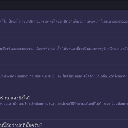
ก็ไม่เป็นอะไรเลยปกติทุกอย่าง แต่พอได้2อาทิตย์มันก็บวม มีหนอง เราก็เลยเอาแอลกอฮอล์ก
ใช้น้ำเกลือเช็ดและถอดออกมาเช็ดอาทิตย์ละครั้ง ไม่นานมานี้เราพึ่งสังเกตว่าหูข้างนึงของ
ำบ้างนิดหน่อยตอนสระผมเเต่เป่าเเห้งเเละเช็ดเรียบร้อยค่ะเช็ดล้างน้ำเกลือ1-2ครั้งต่อวันเ
ยไ
รักษาเองยังไง?
บวมเเดงมีหนองไหลเล็กน้อยตามในรูปเลยค่ะขอวิธีรักษาเองโดยที่ไม่ต้องถอดจิวหน่อยค่ะเร
ำๆจนเป็นหนอง ตอ
นี้ถือว่าปกติมั้ยครับ?