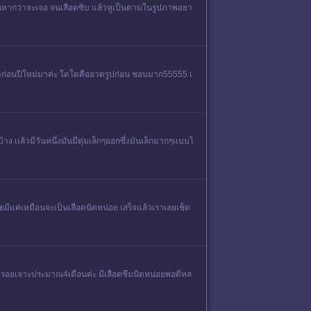
านหากว่าจะเจอ จนเลือดซิบ แล้วหูเป็นตามในรูปภาพอยา
จาะก่อนปีใหม่มาค่ะ ใดใดคืออวดรูปก่อน ชอบมาก55555 เ
ง เเล้วมีวันหนึ่งมันมีตุ่มเล็กๆออกซึ่งมันเล็กมากๆเเบบไ
ายมีแค่เหมือนจะเป็นเลือดนิดหน่อย เสร็จแล้วเราเลยเช็ด
ะเลยค่ะ รอยเจาะประมาณ4เดือนค่ะ มีเลือดซึมนิดหน่อยพอดีหล