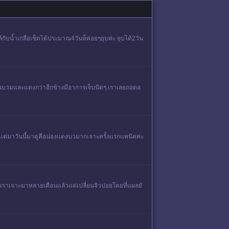
ับน้ำเกลือเช็ดได้ประมาณ4วันห็ค่อยๆยุบค่ะ ยุบได้2วัน
เรามันบวมและแดงกว่าอีกข้างมีอาการเจ็บนิดๆ เราเลยถอดอ
เเต่มาวันนี้มาดูคือน่องเเดงบวมากเจาะครั้งเเรกเเพนิคค่ะ
าเจาะมาหลายเดือนเเล้วเเต่เปลี่ยนจิวบ่อยโดยที่เเผลยั