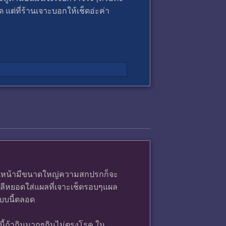
 แต่ที่ร้านเจาะบอกให้เช็ดอ่ะค่า
่ด้านหน้ามีขนาดใหญ่ความสกปรกก็จะ
ำลีหยอดใส่แผลที่เจาะเช็ดรอบๆแผล
แบบนี้ตลอด
กนี้ถ้ากินมากๆกินไม่ตรงโรค ใน