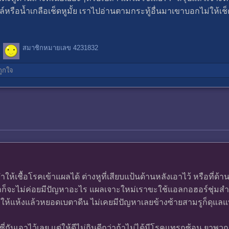
รือน้ำเกลือเช็ดหูมั้ย เราไปอ่านตามกระทู้อื่นมาเขาบอกไม่ให้เช็ด
สมาชิกหมายเลข 4231832
ูกใจ
ให้เชื้อโรคเข้าแผลได้ ต่างหูที่เสียบแป้นด้านหลังเอาไว้ หรือที
อกก็จะไม่ค่อยมีปัญหาอะไร แผลเจาะใหม่เราขะใช้แอลกอฮอร์ชุ่มส
าให้แห้งแล้วหยอดเบตาดีน ไม่เคยมีปัญหาเลยข้างซ้ายสามรูก็ดุแล
กันเอาไว้เลย แต่ให้ดีไม่กินดีกว่าถ้าไม่ได้มีโรคแทรกซ้อน ยาพว