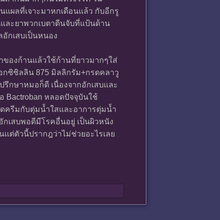
แผลที่เจาะมาหกเดือนแล้ว กับอีกรู
ันและยาพวกเบตาดีนจับที่แป้นด้าน
แผลอักเสบเป็นหนอง
าของก้านแล้วใช้ก้านที่ยาวมากๆใส่
กซิซิลลิน 875 มิลลิกรัม+กรดคลาวู
ดีปรึกษาหมอก็ดี เนื่องจากอักเสบและ
อ Bactroban หลอดปัจจุบันใช้
ิดครีมกับตุ่มน้ำใสและอาการตุ่มน้ำ
กเสบพอดีมีโรคอื่นอยู่ เป็นผิวหนัง
นแต่ตัวนี้ปรากฎว่าไม่ช่วยอะไรเลย