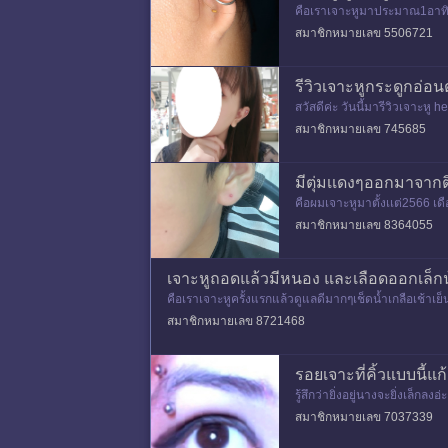
คือเราเจาะหูมาประมาณ1อาทิต
กทราบว่ามันปกติมั้ย อาการไม
สมาชิกหมายเลข 5506721
รีวิวเจาะหูกระดูกอ่อ
สวัสดีค่ะ วันนี้มารีวิวเจาะ
วลาส่องกระจกมีอะไรให้ดูดี 
สมาชิกหมายเลข 745685
มีตุ่มเเดงๆออกมาจากติ
คือผมเจาะหูมาตั้งเเต่2566 เดื
ม่ใหญ่เเละแเดงเเบบรูป สีเดีย
สมาชิกหมายเลข 8364055
เจาะหูถอดแล้วมีหนอง และเลือดออกเล็ก
คือเราเจาะหูครั้งแรกแล้วดูแลดีมากๆเช็ดน้ำเกลือเช้าเย
น้ำเกลือ เช็
สมาชิกหมายเลข 8721468
รอยเจาะที่คิ้วแบบนี้แก
รู้สึกว่ายิ่งอยู่นางจะยิ่งเล็ก
านชนคิ้วจังๆเลยค่ะ🥹 อันนี้ภ
สมาชิกหมายเลข 7037339