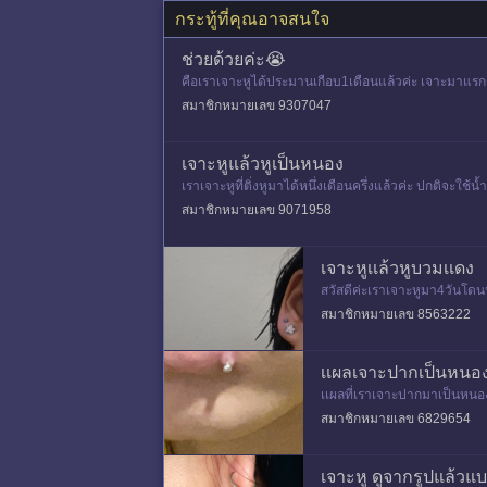
กระทู้ที่คุณอาจสนใจ
ช่วยด้วยค่ะ😭
คือเราเจาะหูได้ประมานเกือบ1เดือนแล้วค่ะ เจาะมาแรกๆ
ก็บวมอีกเจ็บมากๆใ
สมาชิกหมายเลข 9307047
เจาะหูแล้วหูเป็นหนอง
เราเจาะหูที่ติ่งหูมาได้หนึ่งเดือนครึ่งแล้วค่ะ ปกติจะ
อกมาดูจากนั้
สมาชิกหมายเลข 9071958
เจาะหูเเล้วหูบวมเเดง
สวัสดีค่ะเราเจาะหูมา4วันโดนน้
ดูให้หน่อยค่ะว่าเเบบนี้อันตรา
สมาชิกหมายเลข 8563222
เเผลเจาะปากเป็นหนอง
เเผลที่เราเจาะปากมาเป็นหนอง
งไม่หายดีจนเกิดการอักเสบซ้
สมาชิกหมายเลข 6829654
เจาะหู ดูจากรูปแล้วแบบ