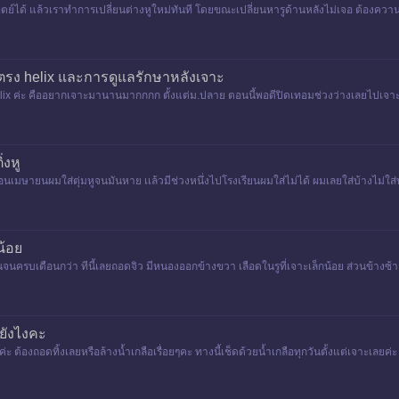
ย์ได้ แล้วเราทำการเปลี่ยนต่างหูใหม่ทันที โดยขณะเปลี่ยนหารูด้านหลังไม่เจอ ต้องคว
่เจ็บไม่ปวดไม่คันอะ
นตรง helix และการดูแลรักษาหลังเจาะ
หู helix ค่ะ คืออยากเจาะมานานมากกกก ตั้งแต่ม.ปลาย ตอนนี้พอดีปิดเทอมช่วงว่างเลยไปเ
ตอนเจาะหมาดๆเ
่งหู
อนเมษายนผมใส่ตุ่มหูจนมันหาย เเล้วมีช่วงหนึ่งไปโรงเรียนผมใส่ไม่ได้ ผมเลยใส่บ้างไม่ใส่บ้า
วไ
น้อย
็นจนครบเดือนกว่า ทีนี้เลยถอดจิว มีหนองออกข้างขวา เลือดในรูที่เจาะเล็กน้อย ส่วนข้างซ้
้ยังไงคะ
ลงอ่ะค่ะ ต้องถอดทิ้งเลยหรือล้างน้ำเกลือเรื่อยๆคะ ทางนี้เช็ดด้วยน้ำเกลือทุกวันตั้งแต่เจา